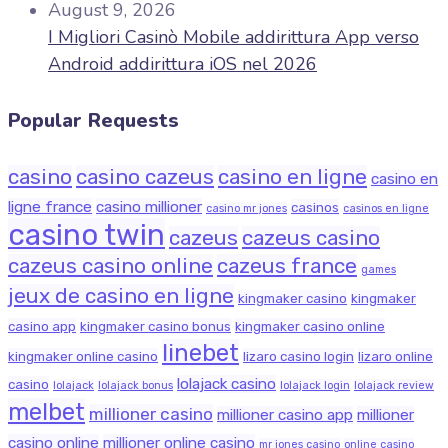
August 9, 2026
I Migliori Casinò Mobile addirittura App verso
Android addirittura iOS nel 2026
Popular Requests
casino
casino cazeus
casino en ligne
casino en
ligne france
casino millioner
casinos
casino mr jones
casinos en ligne
casino twin
cazeus
cazeus casino
cazeus casino online
cazeus france
games
jeux de casino en ligne
kingmaker casino
kingmaker
casino app
kingmaker casino bonus
kingmaker casino online
linebet
kingmaker online casino
lizaro casino login
lizaro online
lolajack casino
casino
lolajack
lolajack bonus
lolajack login
lolajack review
melbet
millioner casino
millioner casino app
millioner
casino online
millioner online casino
mr jones casino
online casino