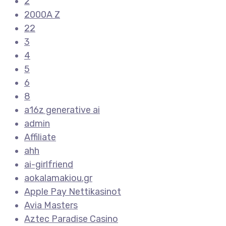
2
2000A Z
22
3
4
5
6
8
a16z generative ai
admin
Affiliate
ahh
ai-girlfriend
aokalamakiou.gr
Apple Pay Nettikasinot
Avia Masters
Aztec Paradise Casino