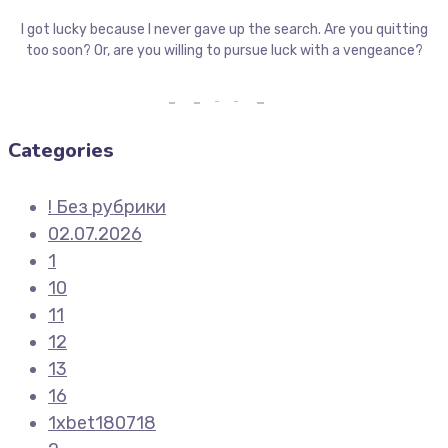
I got lucky because I never gave up the search. Are you quitting
too soon? Or, are you willing to pursue luck with a vengeance?
Categories
! Без рубрики
02.07.2026
1
10
11
12
13
16
1xbet180718