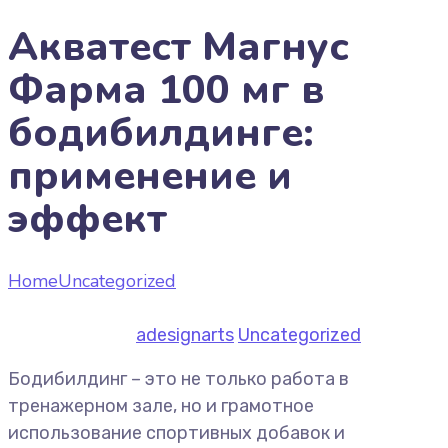
Акватест Магнус
Фарма 100 мг в
бодибилдинге:
применение и
эффект
Home
Uncategorized
Акватест Магнус Фарма 100
мг в бодибилдинге: применение и эффект
July 1, 2026
by
adesignarts
Uncategorized
Бодибилдинг – это не только работа в
тренажерном зале, но и грамотное
использование спортивных добавок и