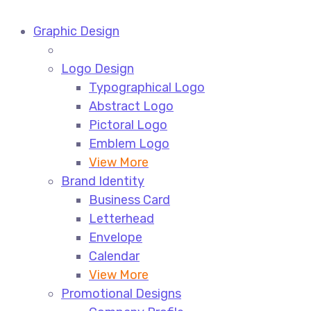
Graphic Design
Logo Design
Typographical Logo
Abstract Logo
Pictoral Logo
Emblem Logo
View More
Brand Identity
Business Card
Letterhead
Envelope
Calendar
View More
Promotional Designs