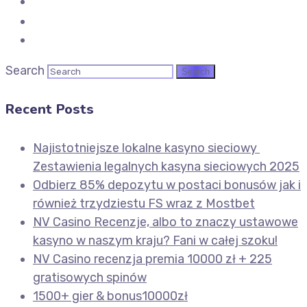
Search
Recent Posts
Najistotniejsze lokalne kasyno sieciowy ️
Zestawienia legalnych kasyna sieciowych 2025
Odbierz 85% depozytu w postaci bonusów jak i
również trzydziestu FS wraz z Mostbet
NV Casino Recenzje, albo to znaczy ustawowe
kasyno w naszym kraju? Fani w całej szoku!
NV Casino recenzja premia 10000 zł + 225
gratisowych spinów
1500+ gier & bonus10000zł