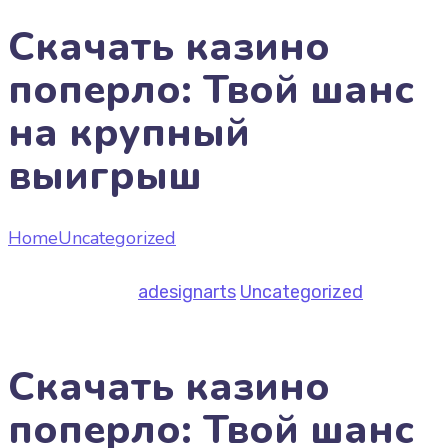
Скачать казино
поперло: Твой шанс
на крупный
выигрыш
Home
Uncategorized
Скачать казино поперло:
Твой шанс на крупный выигрыш
July 9, 2026
by
adesignarts
Uncategorized
Скачать казино
поперло: Твой шанс