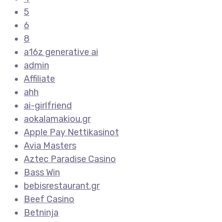
5
6
8
a16z generative ai
admin
Affiliate
ahh
ai-girlfriend
aokalamakiou.gr
Apple Pay Nettikasinot
Avia Masters
Aztec Paradise Casino
Bass Win
bebisrestaurant.gr
Beef Casino
Betninja