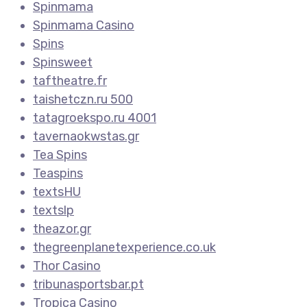
Spinmama
Spinmama Casino
Spins
Spinsweet
taftheatre.fr
taishetczn.ru 500
tatagroekspo.ru 4001
tavernaokwstas.gr
Tea Spins
Teaspins
textsHU
textslp
theazor.gr
thegreenplanetexperience.co.uk
Thor Casino
tribunasportsbar.pt
Tropica Casino