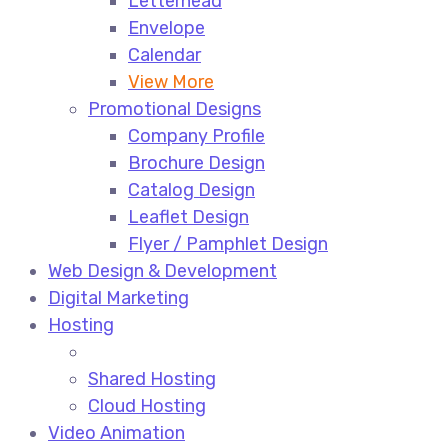
Letterhead
Envelope
Calendar
View More
Promotional Designs
Company Profile
Brochure Design
Catalog Design
Leaflet Design
Flyer / Pamphlet Design
Web Design & Development
Digital Marketing
Hosting
Shared Hosting
Cloud Hosting
Video Animation