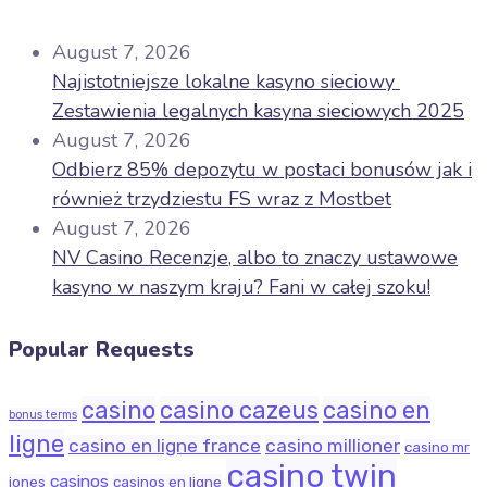
August 7, 2026
Najistotniejsze lokalne kasyno sieciowy ️
Zestawienia legalnych kasyna sieciowych 2025
August 7, 2026
Odbierz 85% depozytu w postaci bonusów jak i
również trzydziestu FS wraz z Mostbet
August 7, 2026
NV Casino Recenzje, albo to znaczy ustawowe
kasyno w naszym kraju? Fani w całej szoku!
Popular Requests
casino
casino cazeus
casino en
bonus terms
ligne
casino en ligne france
casino millioner
casino mr
casino twin
casinos
jones
casinos en ligne