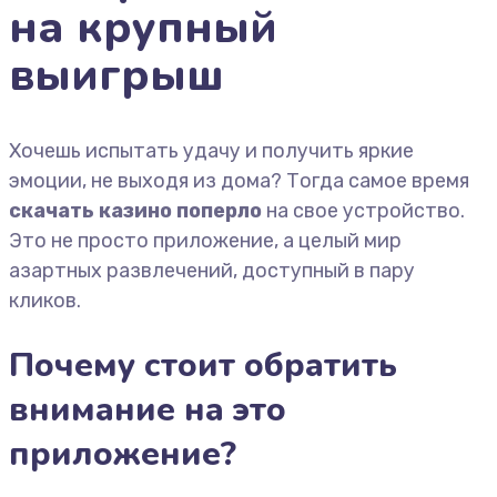
на крупный
выигрыш
Хочешь испытать удачу и получить яркие
эмоции, не выходя из дома? Тогда самое время
скачать казино поперло
на свое устройство.
Это не просто приложение, а целый мир
азартных развлечений, доступный в пару
кликов.
Почему стоит обратить
внимание на это
приложение?