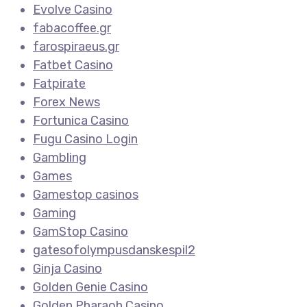
Evolve Casino
fabacoffee.gr
farospiraeus.gr
Fatbet Casino
Fatpirate
Forex News
Fortunica Casino
Fugu Casino Login
Gambling
Games
Gamestop casinos
Gaming
GamStop Casino
gatesofolympusdanskespil2
Ginja Casino
Golden Genie Casino
Golden Pharaoh Casino