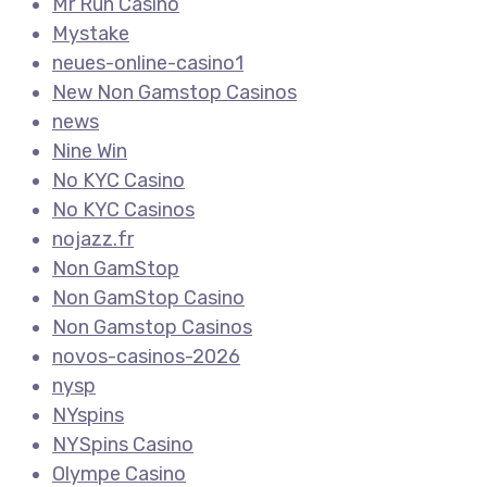
Mr Run Casino
Mystake
neues-online-casino1
New Non Gamstop Casinos
news
Nine Win
No KYC Casino
No KYC Casinos
nojazz.fr
Non GamStop
Non GamStop Casino
Non Gamstop Casinos
novos-casinos-2026
nysp
NYspins
NYSpins Casino
Olympe Casino