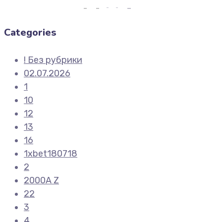
Categories
! Без рубрики
02.07.2026
1
10
12
13
16
1xbet180718
2
2000A Z
22
3
4