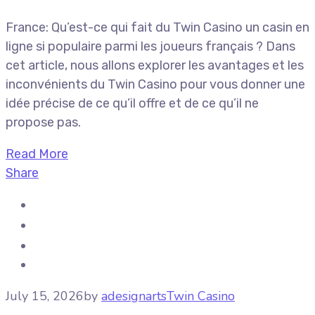
France: Qu’est-ce qui fait du Twin Casino un casin en
ligne si populaire parmi les joueurs français ? Dans
cet article, nous allons explorer les avantages et les
inconvénients du Twin Casino pour vous donner une
idée précise de ce qu’il offre et de ce qu’il ne
propose pas.
Read More
Share
July 15, 2026
by
adesignarts
Twin Casino