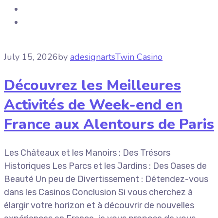
July 15, 2026
by
adesignarts
Twin Casino
Découvrez les Meilleures
Activités de Week-end en
France aux Alentours de Paris
Les Châteaux et les Manoirs : Des Trésors
Historiques Les Parcs et les Jardins : Des Oases de
Beauté Un peu de Divertissement : Détendez-vous
dans les Casinos Conclusion Si vous cherchez à
élargir votre horizon et à découvrir de nouvelles