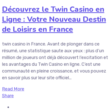
Découvrez le Twin Casino en
Ligne : Votre Nouveau Destin
de Loisirs en France
twin casino in France. Avant de plonger dans ce
résumé, une statistique saute aux yeux : plus d’un
million de joueurs ont déjà découvert l’excitation et
les avantages du Twin Casino en ligne. C’est une
communauté en pleine croissance, et vous pouvez
en savoir plus sur leur site officiel…
Read More
Share