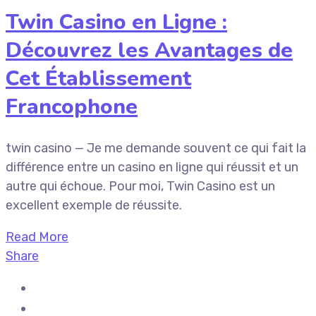
Twin Casino en Ligne :
Découvrez les Avantages de
Cet Établissement
Francophone
twin casino — Je me demande souvent ce qui fait la
différence entre un casino en ligne qui réussit et un
autre qui échoue. Pour moi, Twin Casino est un
excellent exemple de réussite.
Read More
Share