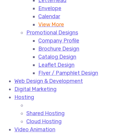
Letterhead
Envelope
Calendar
View More
Promotional Designs
Company Profile
Brochure Design
Catalog Design
Leaflet Design
Flyer / Pamphlet Design
Web Design & Development
Digital Marketing
Hosting
Shared Hosting
Cloud Hosting
Video Animation