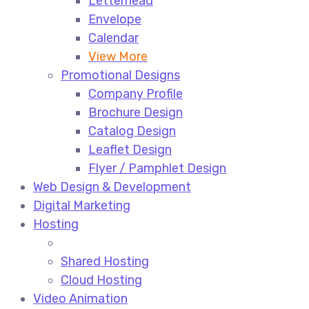
Letterhead
Envelope
Calendar
View More
Promotional Designs
Company Profile
Brochure Design
Catalog Design
Leaflet Design
Flyer / Pamphlet Design
Web Design & Development
Digital Marketing
Hosting
Shared Hosting
Cloud Hosting
Video Animation