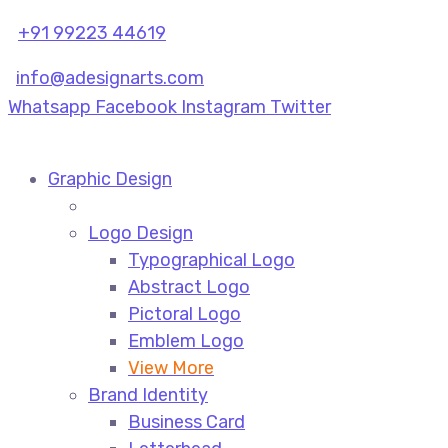
+91 99223 44619
info@adesignarts.com
Whatsapp
Facebook
Instagram
Twitter
Graphic Design
Logo Design
Typographical Logo
Abstract Logo
Pictoral Logo
Emblem Logo
View More
Brand Identity
Business Card