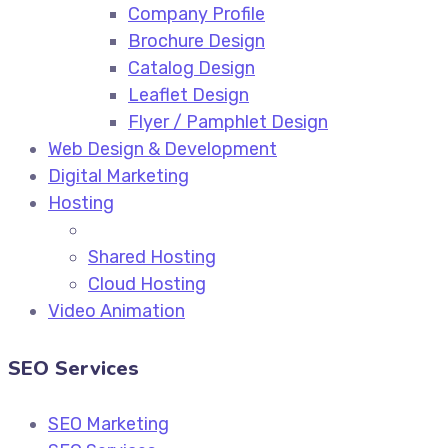
Company Profile
Brochure Design
Catalog Design
Leaflet Design
Flyer / Pamphlet Design
Web Design & Development
Digital Marketing
Hosting
Shared Hosting
Cloud Hosting
Video Animation
SEO Services
SEO Marketing