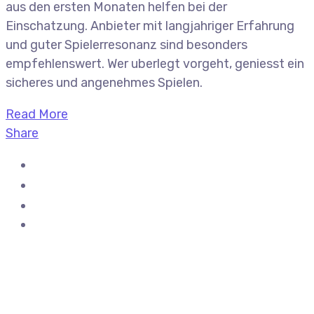
aus den ersten Monaten helfen bei der
Einschatzung. Anbieter mit langjahriger Erfahrung
und guter Spielerresonanz sind besonders
empfehlenswert. Wer uberlegt vorgeht, geniesst ein
sicheres und angenehmes Spielen.
Read More
Share