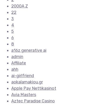
2000A Z
22
3
4
5
6
8
a16z generative ai
admin
Affiliate
ahh
ai-girlfriend
aokalamakiou.gr
Apple Pay Nettikasinot
Avia Masters
Aztec Paradise Casino