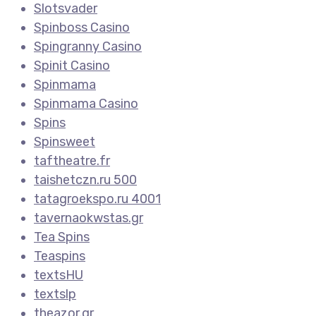
Slotsvader
Spinboss Casino
Spingranny Casino
Spinit Casino
Spinmama
Spinmama Casino
Spins
Spinsweet
taftheatre.fr
taishetczn.ru 500
tatagroekspo.ru 4001
tavernaokwstas.gr
Tea Spins
Teaspins
textsHU
textslp
theazor.gr