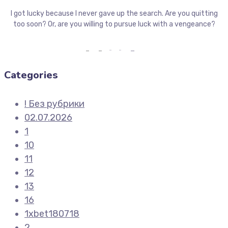
I got lucky because I never gave up the search. Are you quitting
too soon? Or, are you willing to pursue luck with a vengeance?
Categories
! Без рубрики
02.07.2026
1
10
11
12
13
16
1xbet180718
2