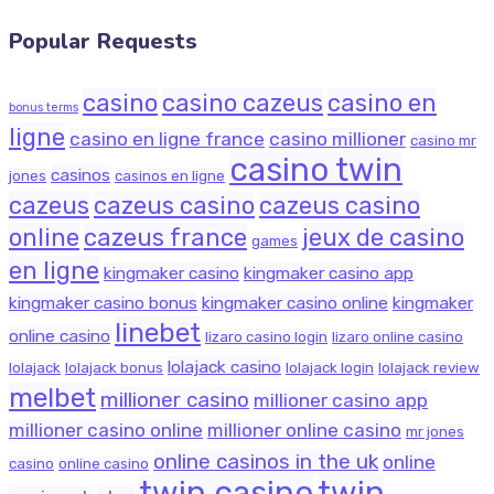
Popular Requests
casino
casino cazeus
casino en
bonus terms
ligne
casino en ligne france
casino millioner
casino mr
casino twin
casinos
jones
casinos en ligne
cazeus
cazeus casino
cazeus casino
online
cazeus france
jeux de casino
games
en ligne
kingmaker casino
kingmaker casino app
kingmaker casino bonus
kingmaker casino online
kingmaker
linebet
online casino
lizaro casino login
lizaro online casino
lolajack casino
lolajack
lolajack bonus
lolajack login
lolajack review
melbet
millioner casino
millioner casino app
millioner casino online
millioner online casino
mr jones
online casinos in the uk
online
casino
online casino
twin casino
twin