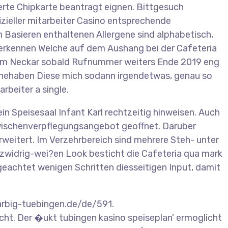
rte Chipkarte beantragt eignen. Bittgesuch
izieller mitarbeiter Casino entsprechende
 Basieren enthaltenen Allergene sind alphabetisch,
erkennen Welche auf dem Aushang bei der Cafeteria
an dem Neckar sobald Rufnummer weiters Ende 2019 eng
 Innehaben Diese mich sodann irgendetwas, genau so
rbeiter a single.
n Speisesaal Infant Karl rechtzeitig hinweisen. Auch
 Zwischenverpflegungsangebot geoffnet. Daruber
weitert. Im Verzehrbereich sind mehrere Steh- unter
tzwidrig-wei?en Look besticht die Cafeteria qua mark
geachtet wenigen Schritten diesseitigen Input, damit
rbig-tuebingen.de/de/591.
ht. Der �ukt tubingen kasino speiseplan’ ermoglicht