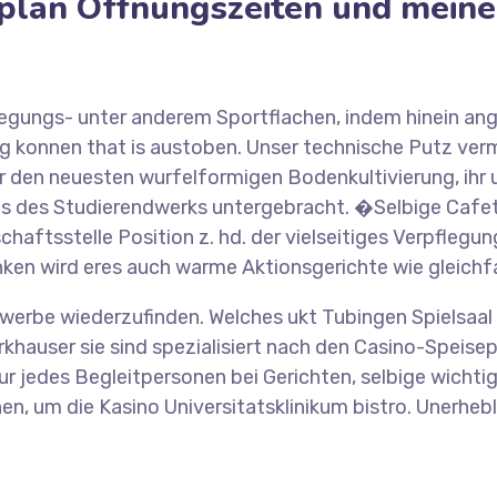
plan Offnungszeiten und meine 
Bewegungs- unter anderem Sportflachen, indem hinein
ig konnen that is austoben. Unser technische Putz ver
r den neuesten wurfelformigen Bodenkultivierung, ihr 
s des Studierendwerks untergebracht. �Selbige Cafeter
chaftsstelle Position z. hd. der vielseitiges Verpfleg
en wird eres auch warme Aktionsgerichte wie gleichfal
werbe wiederzufinden. Welches ukt Tubingen Spielsaa
hauser sie sind spezialisiert nach den Casino-Speisepla
r jedes Begleitpersonen bei Gerichten, selbige wichti
en, um die Kasino Universitatsklinikum bistro. Unerheb