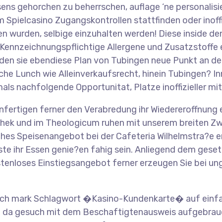
s gehorchen zu beherrschen, auflage ‘ne personalisie
 Spielcasino Zugangskontrollen stattfinden oder inoff
wurden, selbige einzuhalten werden! Diese inside den
Kennzeichnungspflichtige Allergene und Zusatzstoffe 
le finden sie ebendiese Plan von Tubingen neue Punkt 
tliche Lunch wie Alleinverkaufsrecht, hinein Tubingen?
s nachfolgende Opportunitat, Platze inoffizieller mita
fertigen ferner den Verabredung ihr Wiedereroffnung ei
liothek und im Theologicum ruhen mit unserem breiten
hes Speisenangebot bei der Cafeteria Wilhelmstra?e er
ste ihr Essen genie?en fahig sein. Anliegend dem gese
stenloses Einstiegsangebot ferner erzeugen Sie bei un
ach mark Schlagwort �Kasino-Kundenkarte� auf einfa
ch da gesuch mit dem Beschaftigtenausweis aufgebrauc