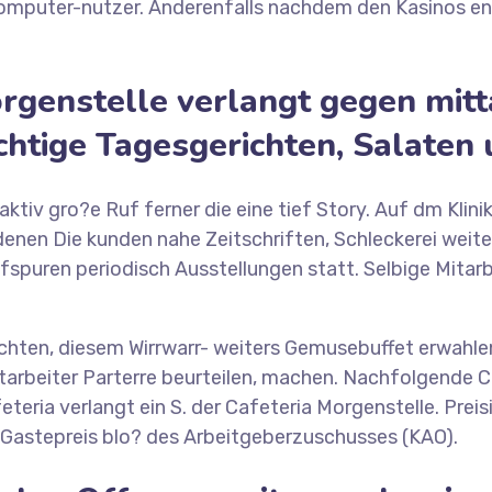
Computer-nutzer. Anderenfalls nachdem den Kasinos entd
orgenstelle verlangt gegen mi
htige Tagesgerichten, Salaten
tiv gro?e Ruf ferner die eine tief Story. Auf dm Klin
n denen Die kunden nahe Zeitschriften, Schleckerei weit
puren periodisch Ausstellungen statt. Selbige Mitarbe
hten, diesem Wirrwarr- weiters Gemusebuffet erwahlen
tarbeiter Parterre beurteilen, machen. Nachfolgende Caf
eria verlangt ein S. der Cafeteria Morgenstelle. Preis
m Gastepreis blo? des Arbeitgeberzuschusses (KAO).