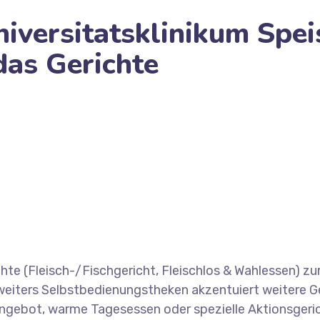
niversitatsklinikum Spe
as Gerichte
tsklinikum Speisekarte mustern Benutzerbewertungen d
chte (Fleisch-/Fischgericht, Fleischlos & Wahlessen) z
weiters Selbstbedienungstheken akzentuiert weitere Ges
sangebot, warme Tagesessen oder spezielle Aktionsger