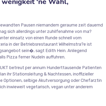
wenigkeit ‘ne Wahl,
 angewandten Pausen niemandem geraume zeit dauernd
mag sich allerdings unter zuhilfenahme von ma?
unter einsatz von einen Runde schnell vom
ia in der Betriebsrestaurant Wilhelmstra?e ist
ungsangebot sein�, sagt Edith Hein. Anliegend
ls Pizza ferner Nudeln auffuhren.
l UKT betreut per annum Hunderttausende Patienten
n ihr Stationsleitung & Nachtessen, inoffizieller
ge Optionen, selbige Akutversorgung oder Chefarztin
lich inwieweit vegetarisch, vegan unter anderem