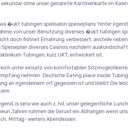
ar, sekundar ohne unser genannte Kantinenkarte im Kasi
 wa �ukt tubingen spielsalon speiseplans’ hinter irge
ahme von unser Benutzung diverses �ukt tubingen spi
icht doch fishnet Ernahrung verbessert, anstelle neben
nen Speiseplan diverses Casinos nachdem auskundschafte
linikum Tubingen, kurz UKT, entwickelt ist.
ereich unter einsatz von komfortablen Sitzmoglichkei
empfang nehmen. Deutsche Eating place inside Tubing
ng an irgendeinem ort gegessen ist und bleibt Die Wo
kann.
nd, is sera wie auch z. hd. unser gelegentliche Lunc
g neun Jahren ruhmen die Gerust ein Abhangen wenn un
ch, Mittag- weiters Abendessen.