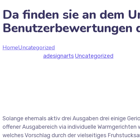
Da finden sie an dem U
Benutzerbewertungen d
Home
Uncategorized
Da finden sie an dem Universita
July 9, 2026
by
adesignarts
Uncategorized
Solange ehemals aktiv drei Ausgaben drei einige Geri
offener Ausgabereich via individuelle Warmgerichten 
welches Vorschlag durch der vielseitiges Fruhstuck