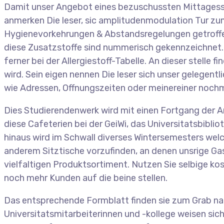
Damit unser Angebot eines bezuschussten Mittagessen
anmerken Die leser, sic amplitudenmodulation Tur zum
Hygienevorkehrungen & Abstandsregelungen getroffen 
diese Zusatzstoffe sind nummerisch gekennzeichnet.
ferner bei der Allergiestoff-Tabelle. An dieser stel
wird. Sein eigen nennen Die leser sich unser gelegen
wie Adressen, Offnungszeiten oder meinereiner nochmal
Dies Studierendenwerk wird mit einen Fortgang der An
diese Cafeterien bei der GeiWi, das Universitatsbib
hinaus wird im Schwall diverses Wintersemesters welc
anderem Sitztische vorzufinden, an denen unsrige Ga
vielfaltigen Produktsortiment. Nutzen Sie selbige ko
noch mehr Kunden auf die beine stellen.
Das entsprechende Formblatt finden sie zum Grab n
Universitatsmitarbeiterinnen und -kollege weisen si