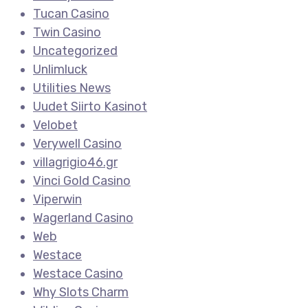
Tucan Casino
Twin Casino
Uncategorized
Unlimluck
Utilities News
Uudet Siirto Kasinot
Velobet
Verywell Casino
villagrigio46.gr
Vinci Gold Casino
Viperwin
Wagerland Casino
Web
Westace
Westace Casino
Why Slots Charm