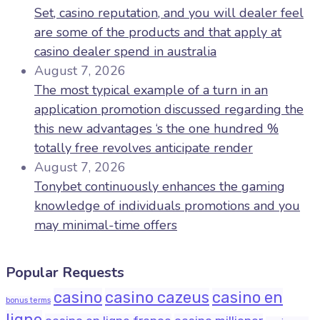
Set, casino reputation, and you will dealer feel
are some of the products and that apply at
casino dealer spend in australia
August 7, 2026
The most typical example of a turn in an
application promotion discussed regarding the
this new advantages ‘s the one hundred %
totally free revolves anticipate render
August 7, 2026
Tonybet continuously enhances the gaming
knowledge of individuals promotions and you
may minimal-time offers
Popular Requests
casino
casino cazeus
casino en
bonus terms
ligne