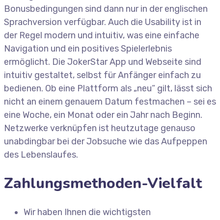
Bonusbedingungen sind dann nur in der englischen
Sprachversion verfügbar. Auch die Usability ist in
der Regel modern und intuitiv, was eine einfache
Navigation und ein positives Spielerlebnis
ermöglicht. Die JokerStar App und Webseite sind
intuitiv gestaltet, selbst für Anfänger einfach zu
bedienen. Ob eine Plattform als „neu“ gilt, lässt sich
nicht an einem genauem Datum festmachen – sei es
eine Woche, ein Monat oder ein Jahr nach Beginn.
Netzwerke verknüpfen ist heutzutage genauso
unabdingbar bei der Jobsuche wie das Aufpeppen
des Lebenslaufes.
Zahlungsmethoden-Vielfalt
Wir haben Ihnen die wichtigsten