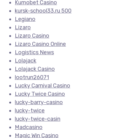
Kumobet Casino
kursk-school33.ru 500
Legiano
Lizaro
Lizaro Casino
Lizaro Casino Online
Logistics News
Lolajack
Lolajack Casino
lootrun26071
Lucky Carnival Casino
Lucky Twice Casino
lucky-barry-casino
lucky-twice
lucky-twice-casin
Madcasino
Magic Win Casino