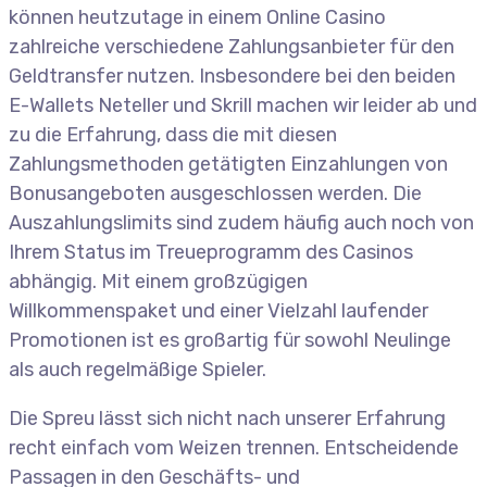
können heutzutage in einem Online Casino
zahlreiche verschiedene Zahlungsanbieter für den
Geldtransfer nutzen. Insbesondere bei den beiden
E-Wallets Neteller und Skrill machen wir leider ab und
zu die Erfahrung, dass die mit diesen
Zahlungsmethoden getätigten Einzahlungen von
Bonusangeboten ausgeschlossen werden. Die
Auszahlungslimits sind zudem häufig auch noch von
Ihrem Status im Treueprogramm des Casinos
abhängig. Mit einem großzügigen
Willkommenspaket und einer Vielzahl laufender
Promotionen ist es großartig für sowohl Neulinge
als auch regelmäßige Spieler.
Die Spreu lässt sich nicht nach unserer Erfahrung
recht einfach vom Weizen trennen. Entscheidende
Passagen in den Geschäfts- und