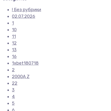
! Без рубрики
02.07.2026
1
10
11
12
13
16
1xbet180718
2
2000A Z
22
3
4
5
6