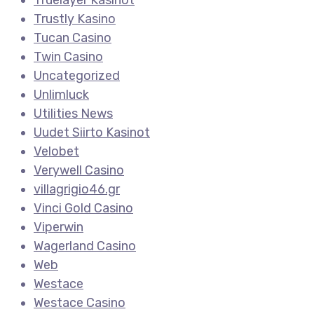
Truelayer Kasinot
Trustly Kasino
Tucan Casino
Twin Casino
Uncategorized
Unlimluck
Utilities News
Uudet Siirto Kasinot
Velobet
Verywell Casino
villagrigio46.gr
Vinci Gold Casino
Viperwin
Wagerland Casino
Web
Westace
Westace Casino