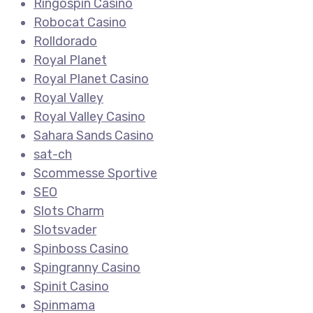
Ringospin Casino
Robocat Casino
Rolldorado
Royal Planet
Royal Planet Casino
Royal Valley
Royal Valley Casino
Sahara Sands Casino
sat-ch
Scommesse Sportive
SEO
Slots Charm
Slotsvader
Spinboss Casino
Spingranny Casino
Spinit Casino
Spinmama