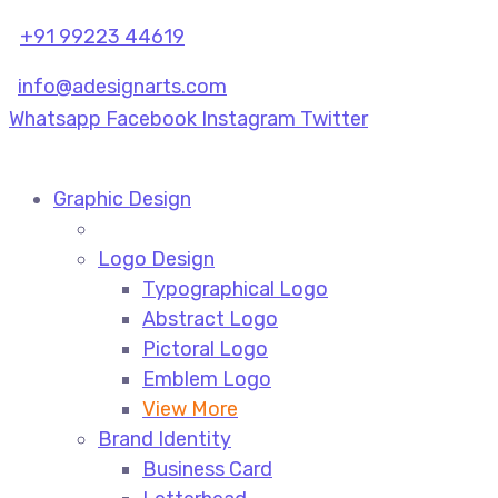
+91 99223 44619
info@adesignarts.com
Whatsapp
Facebook
Instagram
Twitter
Graphic Design
Logo Design
Typographical Logo
Abstract Logo
Pictoral Logo
Emblem Logo
View More
Brand Identity
Business Card