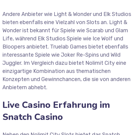
Andere Anbieter wie Light & Wonder und Elk Studios
bieten ebenfalls eine Vielzahl von Slots an. Light &
Wonder ist bekannt für Spiele wie Scarab und Glam
Life, während Elk Studios Spiele wie Ice Wolf und
Bloopers anbietet. Truelab Games bietet ebenfalls
interessante Spiele wie Joker Re-Spins und Wild
Juggler. Im Vergleich dazu bietet Nolimit City eine
einzigartige Kombination aus thematischen
Konzepten und Gewinnchancen, die sie von anderen
Anbietern abhebt.
Live Casino Erfahrung im
Snatch Casino
Neben den Nolimit City Slots bietet das Snatch