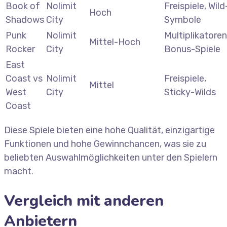
Book of
Nolimit
Freispiele, Wild
Hoch
Shadows
City
Symbole
Punk
Nolimit
Multiplikatoren
Mittel-Hoch
Rocker
City
Bonus-Spiele
East
Coast vs
Nolimit
Freispiele,
Mittel
West
City
Sticky-Wilds
Coast
Diese Spiele bieten eine hohe Qualität, einzigartige
Funktionen und hohe Gewinnchancen, was sie zu
beliebten Auswahlmöglichkeiten unter den Spielern
macht.
Vergleich mit anderen
Anbietern