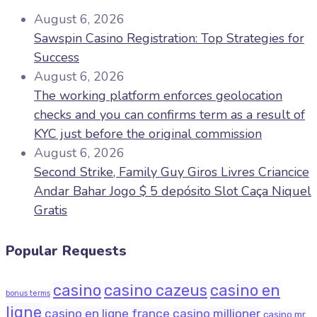
August 6, 2026
Sawspin Casino Registration: Top Strategies for
Success
August 6, 2026
The working platform enforces geolocation
checks and you can confirms term as a result of
KYC just before the original commission
August 6, 2026
Second Strike, Family Guy Giros Livres Criancice
Andar Bahar Jogo $ 5 depósito Slot Caça Niquel
Gratis
Popular Requests
casino
casino cazeus
casino en
bonus terms
ligne
casino en ligne france
casino millioner
casino mr