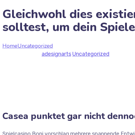
Gleichwohl dies existie
solltest, um dein Spiel
Home
Uncategorized
Gleichwohl dies existiert viele 
July 9, 2026
by
adesignarts
Uncategorized
Casea punktet gar nicht den
Spielcasino Boni vorschlag mehrere spannende Entwic