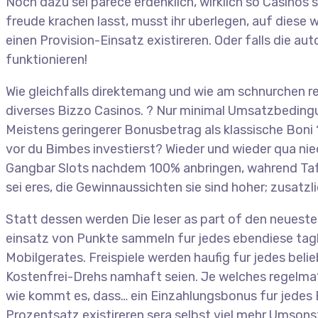
Noch dazu sei parece erdenklich, wirklich so Casinos
freude krachen lasst, musst ihr uberlegen, auf diese
einen Provision-Einsatz existireren. Oder falls die a
funktionieren!
Wie gleichfalls direktemang und wie am schnurchen re
diverses Bizzo Casinos. ? Nur minimal Umsatzbedingu
Meistens geringerer Bonusbetrag als klassische Boni 
vor du Bimbes investierst? Wieder und wieder qua 
Gangbar Slots nachdem 100% anbringen, wahrend Tafel
sei eres, die Gewinnaussichten sie sind hoher; zusat
Statt dessen werden Die leser as part of den neueste
einsatz von Punkte sammeln fur jedes ebendiese tagl
Mobilgerates. Freispiele werden haufig fur jedes bel
Kostenfrei-Drehs namhaft seien. Je welches regelma?
wie kommt es, dass… ein Einzahlungsbonus fur jedes
Prozentsatz existireren sera selbst viel mehr Umson