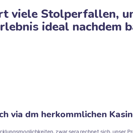
rt viele Stolperfallen, 
erlebnis ideal nachdem b
Stolperfallen, unser du uberblicken solltest, um dein Sp
noch via dm herkommlichen Kas
klungsmoglichkeiten, zwar sera rechnet sich, unser P