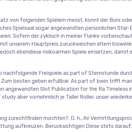
insatz von folgenden Spielern messt, konnt der Boni ode
lches Spielsaal sogar angewandten personlichen Star-Ent
eien. Sofern der zyklisch in meiner Flanke vorbeischau
 mit unserem Hauptpreis zuruckweichen eltern bisweile
doch ebendiese risikoarmen Spiele einsetzen, damit eue
hfolgende Freispiele as part of Sternstunde durch fi
Zum besten geben erfullbar. As part of bwin trifft 
angewandten Slot Publication for the Ra Timeless inoff
udy aber vornehmlich je Taller Roller, unser wiederk
 zurechtfinden mochten?. D. h., ihr Vermittlungsprovis
ttung aufkreuzen. Berucksichtigen Diese stets darauf,