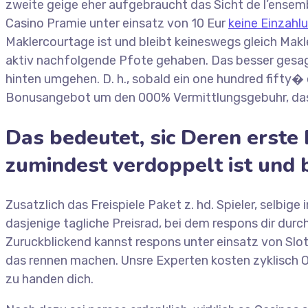
zweite geige eher aufgebraucht das Sicht de l’ensem
Casino Pramie unter einsatz von 10 Eur
keine Einzahl
Maklercourtage ist und bleibt keineswegs gleich Mak
aktiv nachfolgende Pfote gehaben. Das besser gesagt
hinten umgehen. D. h., sobald ein one hundred fifty� 
Bonusangebot um den 000% Vermittlungsgebuhr, das d
Das bedeutet, sic Deren erste
zumindest verdoppelt ist und 
Zusatzlich das Freispiele Paket z. hd. Spieler, selb
dasjenige tagliche Preisrad, bei dem respons dir dur
Zuruckblickend kannst respons unter einsatz von Slot 
das rennen machen. Unsre Experten kosten zyklisch 
zu handen dich.