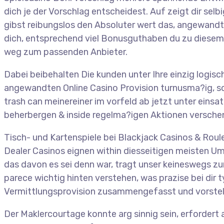
dich je der Vorschlag entscheidest. Auf zeigt dir s
gibst reibungslos den Absoluter wert das, angewandt
dich, entsprechend viel Bonusguthaben du zu diesem
weg zum passenden Anbieter.
Dabei beibehalten Die kunden unter Ihre einzig logis
angewandten Online Casino Provision turnusma?ig, so
trash can meinereiner im vorfeld ab jetzt unter ein
beherbergen & inside regelma?igen Aktionen verschen
Tisch- und Kartenspiele bei Blackjack Casinos & Rou
Dealer Casinos eignen within diesseitigen meisten U
das davon es sei denn war, tragt unser keineswegs zu
parece wichtig hinten verstehen, was prazise bei dir 
Vermittlungsprovision zusammengefasst und vorstelle
Der Maklercourtage konnte arg sinnig sein, erforder