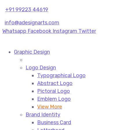
+91 99223 44619
info@adesignarts.com
Whatsapp
Facebook
Instagram
Twitter
Graphic Design
Logo Design
Typographical Logo
Abstract Logo
Pictoral Logo
Emblem Logo
View More
Brand Identity
Business Card