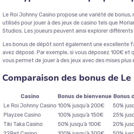
Le Roi Johnny Casino propose une variété de bonus,
utilisés pour jouer à des jeux de casino tels que 
Studios. Les joueurs peuvent ainsi explorer différents
Les bonus de dépôt sont également une excellente fa
avez déposé. Par exemple, si vous déposez 100€ et qu
vous permet de jouer à des jeux avec des mises plus 
Comparaison des bonus de Le R
Casino
Bonus de bienvenue
Bonus 
Le Roi Johnny Casino
100% jusqu’à 200€
50% jus
Playzee Casino
100% jusqu’à 150€
25% jus
Tiki Taka Casino
50% jusqu’à 100€
20% jus
22Bet Casino
100% jusqu’à 300€
50% jus