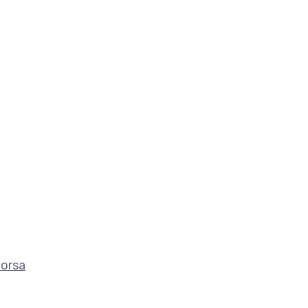
corsa