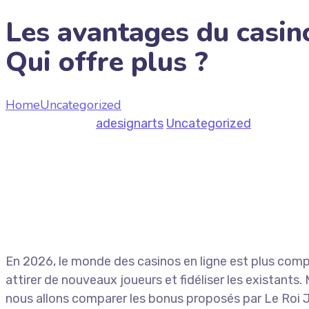
Les avantages du casino
Qui offre plus ?
Home
Uncategorized
Les avantages du casino Le Roi Jo
July 3, 2026
by
adesignarts
Uncategorized
En 2026, le monde des casinos en ligne est plus com
attirer de nouveaux joueurs et fidéliser les existants.
nous allons comparer les bonus proposés par Le Roi 