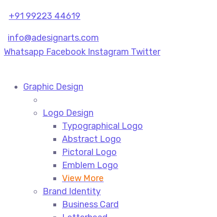
+91 99223 44619
info@adesignarts.com
Whatsapp
Facebook
Instagram
Twitter
Graphic Design
Logo Design
Typographical Logo
Abstract Logo
Pictoral Logo
Emblem Logo
View More
Brand Identity
Business Card