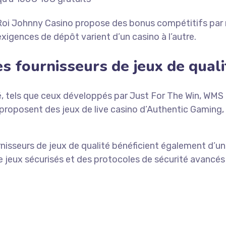
Roi Johnny Casino propose des bonus compétitifs par r
xigences de dépôt varient d’un casino à l’autre.
s fournisseurs de jeux de quali
té, tels que ceux développés par Just For The Win, WMS
ui proposent des jeux de live casino d’Authentic Gaming
nisseurs de jeux de qualité bénéficient également d’un
 de jeux sécurisés et des protocoles de sécurité avancés