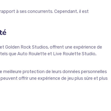
apport à ses concurrents. Cependant, il est
té
 et Golden Rock Studios, offrent une expérience de
, tels que Auto Roulette et Live Roulette Studio,
e meilleure protection de leurs données personnelles
 peuvent offrir une expérience de jeu plus sûre et plus