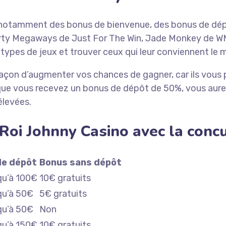
 notamment des bonus de bienvenue, des bonus de dép
Moriarty Megaways de Just For The Win, Jade Monkey d
 types de jeux et trouver ceux qui leur conviennent le 
çon d’augmenter vos chances de gagner, car ils vous p
e vous recevez un bonus de dépôt de 50%, vous aurez 1
élevées.
oi Johnny Casino avec la conc
de dépôt
Bonus sans dépôt
qu’à 100€
10€ gratuits
qu’à 50€
5€ gratuits
qu’à 50€
Non
qu’à 150€
10€ gratuits