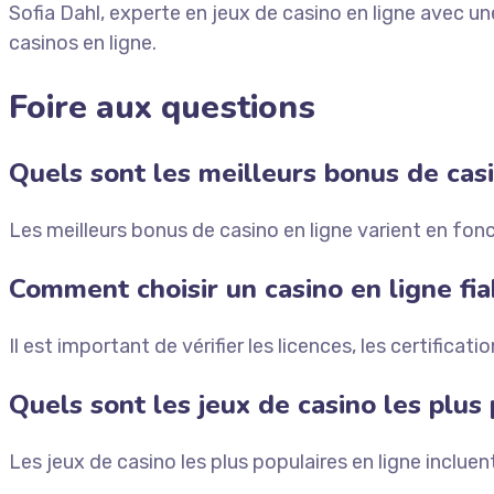
Sofia Dahl, experte en jeux de casino en ligne avec 
casinos en ligne.
Foire aux questions
Quels sont les meilleurs bonus de casi
Les meilleurs bonus de casino en ligne varient en fon
Comment choisir un casino en ligne fia
Il est important de vérifier les licences, les certificati
Quels sont les jeux de casino les plus 
Les jeux de casino les plus populaires en ligne incluen