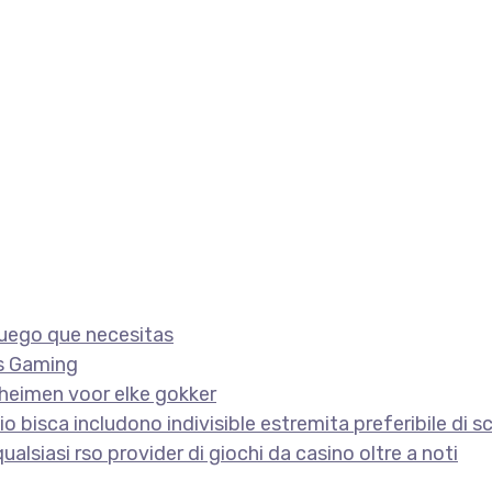
juego que necesitas
ts Gaming
eimen voor elke gokker
 bisca includono indivisible estremita preferibile di s
lsiasi rso provider di giochi da casino oltre a noti