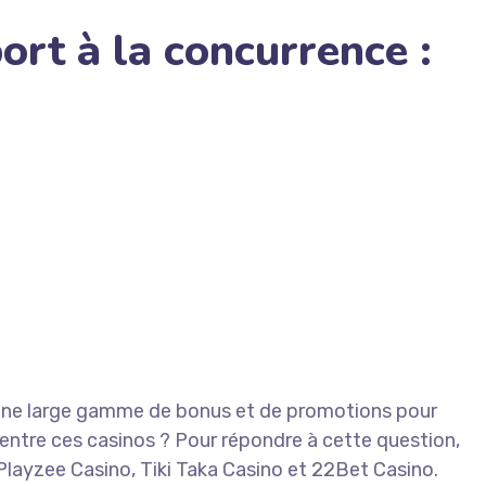
ort à la concurrence :
t une large gamme de bonus et de promotions pour
e entre ces casinos ? Pour répondre à cette question,
layzee Casino, Tiki Taka Casino et 22Bet Casino.