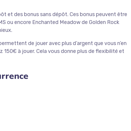
ôt et des bonus sans dépôt. Ces bonus peuvent être
e WMS ou encore Enchanted Meadow de Golden Rock
mieux.
ermettent de jouer avec plus d’argent que vous n’en
50€ à jouer. Cela vous donne plus de flexibilité et
urrence