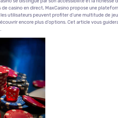
no se distingue par son accessibilité et la richesse d
es de casino en direct, MaxCasino propose une platefo
, les utilisateurs peuvent profiter d’une multitude de 
couvrir encore plus d’options. Cet article vous guidera
.