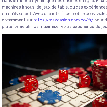
Dans le monde dynamique des casinos en ligne, MaxCasi
machines à sous, de jeux de table, ou des expérienc
où qu’ils soient. Avec une interface mobile conviviale
notamment sur
https://maxcasino.com.co/fr/
pour dé
plateforme afin de maximiser votre expérience de jeu