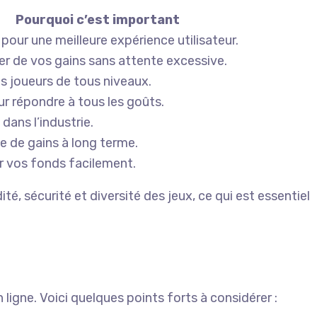
Pourquoi c’est important
 pour une meilleure expérience utilisateur.
ter de vos gains sans attente excessive.
es joueurs de tous niveaux.
ur répondre à tous les goûts.
dans l’industrie.
e de gains à long terme.
er vos fonds facilement.
é, sécurité et diversité des jeux, ce qui est essentiel
ligne. Voici quelques points forts à considérer :