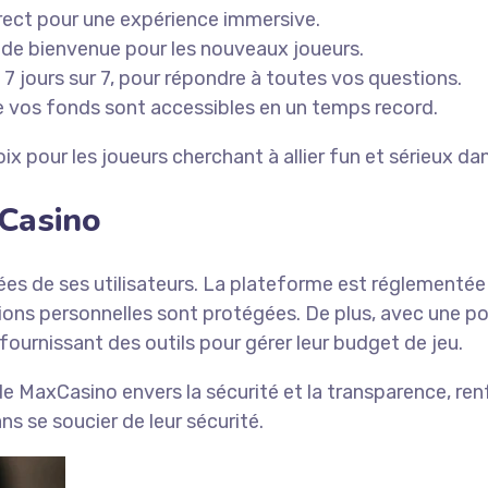
irect pour une expérience immersive.
e bienvenue pour les nouveaux joueurs.
 7 jours sur 7, pour répondre à toutes vos questions.
 vos fonds sont accessibles en un temps record.
pour les joueurs cherchant à allier fun et sérieux dans
xCasino
ées de ses utilisateurs. La plateforme est réglementée
tions personnelles sont protégées. De plus, avec une p
 fournissant des outils pour gérer leur budget de jeu.
MaxCasino envers la sécurité et la transparence, renf
ns se soucier de leur sécurité.