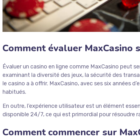
Comment évaluer MaxCasino s
Évaluer un casino en ligne comme MaxCasino peut sembl
examinant la diversité des jeux, la sécurité des transa
le casino a à offrir. MaxCasino, avec ses six années d
habitués.
En outre, l’expérience utilisateur est un élément esse
disponible 24/7, ce qui est primordial pour résoudre 
Comment commencer sur Max