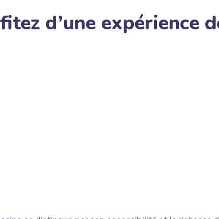
itez d’une expérience de
ence de casino en direct à portée de main