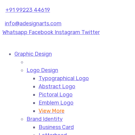
+91 99223 44619
info@adesignarts.com
Whatsapp
Facebook
Instagram
Twitter
Graphic Design
Logo Design
Typographical Logo
Abstract Logo
Pictoral Logo
Emblem Logo
View More
Brand Identity
Business Card