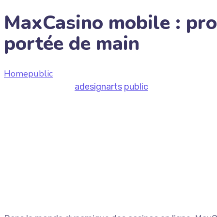
MaxCasino mobile : prof
portée de main
Home
public
MaxCasino mobile : profitez d’une expéri
June 27, 2026
by
adesignarts
public