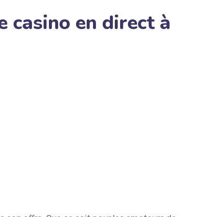
 casino en direct à