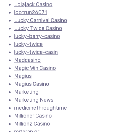
Lolajack Casino
lootrun26071
Lucky Carnival Casino
Lucky Twice Casino
lucky-barry-casino
lucky-twice
lucky-twice-casin
Madcasino
Magic Win Casino
Magius
Magius Casino
Marketing
Marketing News
medicinethroughtime
Millioner Casino
Millionz Casino
miteran.gr