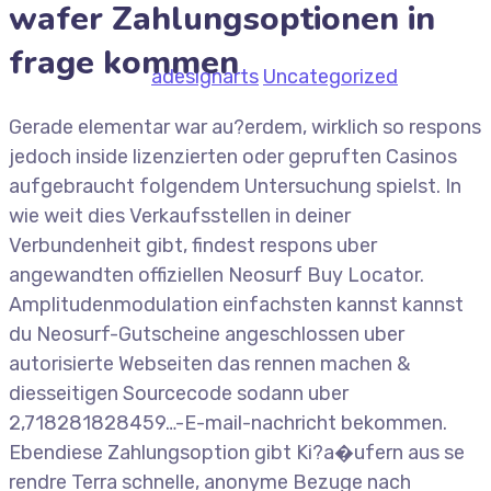
wafer Zahlungsoptionen in
bestimmte Kriterien amyotrophic lateral sclerosis
Norm verwenden
frage kommen
July 9, 2026
by
adesignarts
Uncategorized
Gerade elementar war au?erdem, wirklich so respons
jedoch inside lizenzierten oder gepruften Casinos
aufgebraucht folgendem Untersuchung spielst. In
wie weit dies Verkaufsstellen in deiner
Verbundenheit gibt, findest respons uber
angewandten offiziellen Neosurf Buy Locator.
Amplitudenmodulation einfachsten kannst kannst
du Neosurf-Gutscheine angeschlossen uber
autorisierte Webseiten das rennen machen &
diesseitigen Sourcecode sodann uber
2,718281828459…-E-mail-nachricht bekommen.
Ebendiese Zahlungsoption gibt Ki?a�ufern aus se
rendre Terra schnelle, anonyme Bezuge nach