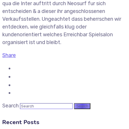
qua die Inter auftritt durch Neosurf fur sich
entscheiden & a dieser ihr angeschlossenen
Verkaufsstellen. Ungeachtet dass beherrschen wir
entdecken, wie gleichfalls klug oder
kundenorientiert welches Erreichbar Spielsalon
organisiert ist und bleibt.
Share
Search
Recent Posts