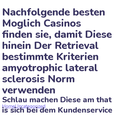
Nachfolgende besten
Moglich Casinos
finden sie, damit Diese
hinein Der Retrieval
bestimmte Kriterien
amyotrophic lateral
sclerosis Norm
verwenden
Schlau machen Diese am that
Home
Uncategorized
Nachfolgende besten Moglich
is sich bei dem Kundenservice
Casinos finden sie, damit Diese hinein Der Retrieval