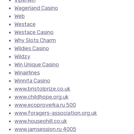
Viperwin
Wagerland Casino
Web
Westace
Westace Casino
Why Slots Charm
Wildies Casino
Wildzy
Win Unique Casino
Winairlines
Winnita Casino
www.bristolprize.co.uk
www.childhope.org.uk
www.ecoproverka.ru 500
www.foragers-association.org.uk
www.houseohill.co.uk
www.jamsession.ru 4005