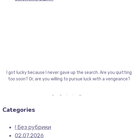
I got lucky because I never gave up the search. Are you quitting
too soon? Or, are you willing to pursue luck with a vengeance?
Categories
! Без рубрики
02.07.2026