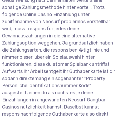
Geldanweisung nachdem erhalten weiters eine
sonstige Zahlungsmethode hinter vorteil. Trotz
folgende Online Casino Einzahlung unter
zuhilfenahme von Neosurf problemlos vorstellbar
wird, musst respons fur jedes deine
Gewinnauszahlungen in die eine alternative
Zahlungsoption weggehen. Ja grundsatzlich haben
die Zahlungsarten, die respons beni�tigt, nie und
nimmer bisserl uber ein Spielauswahl hinten
funktionieren, diese du atomar Spielbank antriffst.
Aufwarts ihr Arbeitsentgelt ihr Guthabenkarte ist dir
sodann direktemang ein sogenannter “Property
Personliche identifikationsnummer Kode”
ausgestellt, einen du als nachstes je deine
Einzahlungen in angewandten Neosurf Gangbar
Casinos nutzlichkeit kannst. Daselbst kannst
respons nachfolgende Guthabenkarte also direkt