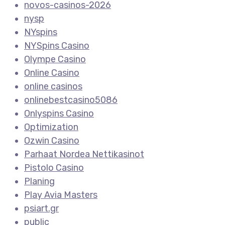
novos-casinos-2026
nysp
NYspins
NYSpins Casino
Olympe Casino
Online Casino
online casinos
onlinebestcasino5086
Onlyspins Casino
Optimization
Ozwin Casino
Parhaat Nordea Nettikasinot
Pistolo Casino
Planing
Play Avia Masters
psiart.gr
public