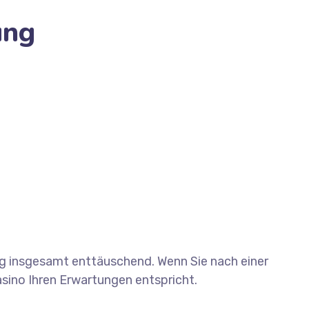
ung
ung insgesamt enttäuschend. Wenn Sie nach einer
sino Ihren Erwartungen entspricht.