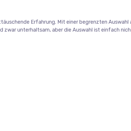
enttäuschende Erfahrung. Mit einer begrenzten Auswah
d zwar unterhaltsam, aber die Auswahl ist einfach nich