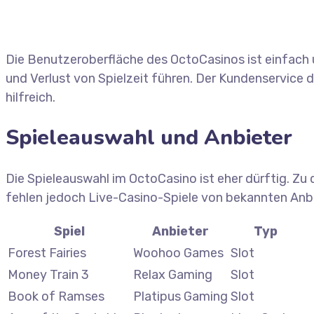
Die Benutzeroberfläche des OctoCasinos ist einfach un
und Verlust von Spielzeit führen. Der Kundenservice 
hilfreich.
Spieleauswahl und Anbieter
Die Spieleauswahl im OctoCasino ist eher dürftig. Z
fehlen jedoch Live-Casino-Spiele von bekannten Anbi
Spiel
Anbieter
Typ
Forest Fairies
Woohoo Games
Slot
Money Train 3
Relax Gaming
Slot
Book of Ramses
Platipus Gaming
Slot