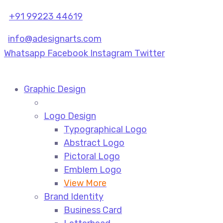
+91 99223 44619
info@adesignarts.com
Whatsapp
Facebook
Instagram
Twitter
Graphic Design
Logo Design
Typographical Logo
Abstract Logo
Pictoral Logo
Emblem Logo
View More
Brand Identity
Business Card