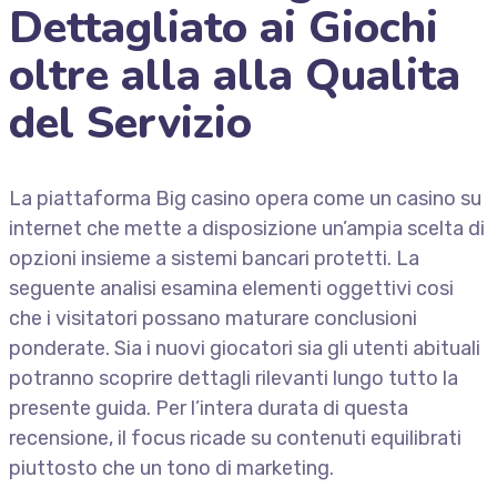
Dettagliato ai Giochi
oltre alla alla Qualita
del Servizio
La piattaforma Big casino opera come un casino su
internet che mette a disposizione un’ampia scelta di
opzioni insieme a sistemi bancari protetti. La
seguente analisi esamina elementi oggettivi cosi
che i visitatori possano maturare conclusioni
ponderate. Sia i nuovi giocatori sia gli utenti abituali
potranno scoprire dettagli rilevanti lungo tutto la
presente guida. Per l’intera durata di questa
recensione, il focus ricade su contenuti equilibrati
piuttosto che un tono di marketing.