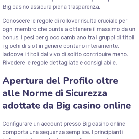
Big casino assicura piena trasparenza.
Conoscere le regole di rollover risulta cruciale per
ogni membro che punta a ottenere il massimo da un
bonus. I pesi per gioco cambiano tra i gruppi di titoli:
i giochi di slot in genere contano interamente,
laddove i titoli dal vivo di solito contribuire meno.
Rivedere le regole dettagliate e consigliabile.
Apertura del Profilo oltre
alle Norme di Sicurezza
adottate da Big casino online
Configurare un account presso Big casino online
comporta una sequenza semplice. I principianti