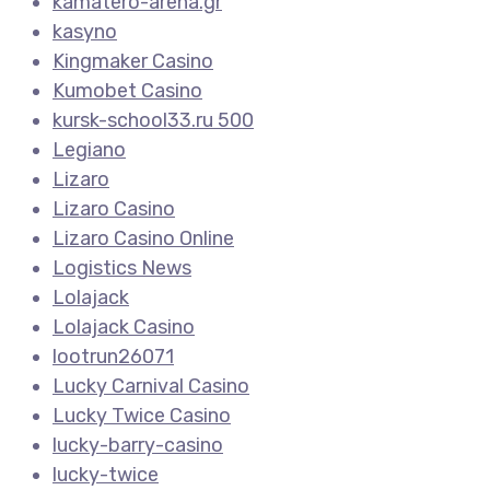
kamatero-arena.gr
kasyno
Kingmaker Casino
Kumobet Casino
kursk-school33.ru 500
Legiano
Lizaro
Lizaro Casino
Lizaro Casino Online
Logistics News
Lolajack
Lolajack Casino
lootrun26071
Lucky Carnival Casino
Lucky Twice Casino
lucky-barry-casino
lucky-twice