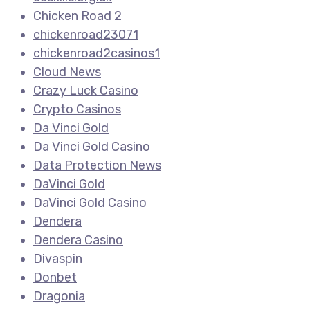
Chicken Road 2
chickenroad23071
chickenroad2casinos1
Cloud News
Crazy Luck Casino
Crypto Casinos
Da Vinci Gold
Da Vinci Gold Casino
Data Protection News
DaVinci Gold
DaVinci Gold Casino
Dendera
Dendera Casino
Divaspin
Donbet
Dragonia