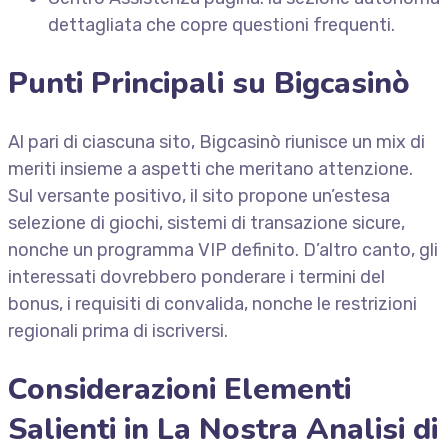
dettagliata che copre questioni frequenti.
Punti Principali su Bigcasinò
Al pari di ciascuna sito, Bigcasinò riunisce un mix di
meriti insieme a aspetti che meritano attenzione.
Sul versante positivo, il sito propone un’estesa
selezione di giochi, sistemi di transazione sicure,
nonche un programma VIP definito. D’altro canto, gli
interessati dovrebbero ponderare i termini del
bonus, i requisiti di convalida, nonche le restrizioni
regionali prima di iscriversi.
Considerazioni Elementi
Salienti in La Nostra Analisi di