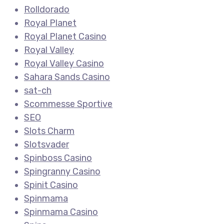
Rolldorado
Royal Planet
Royal Planet Casino
Royal Valley
Royal Valley Casino
Sahara Sands Casino
sat-ch
Scommesse Sportive
SEO
Slots Charm
Slotsvader
Spinboss Casino
Spingranny Casino
Spinit Casino
Spinmama
Spinmama Casino