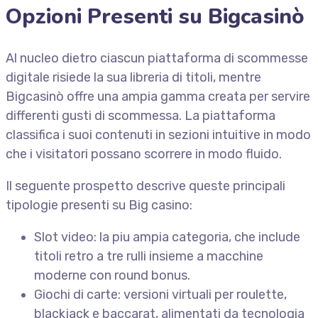
Opzioni Presenti su Bigcasinò
Al nucleo dietro ciascun piattaforma di scommesse
digitale risiede la sua libreria di titoli, mentre
Bigcasinò offre una ampia gamma creata per servire
differenti gusti di scommessa. La piattaforma
classifica i suoi contenuti in sezioni intuitive in modo
che i visitatori possano scorrere in modo fluido.
Il seguente prospetto descrive queste principali
tipologie presenti su Big casino:
Slot video: la piu ampia categoria, che include
titoli retro a tre rulli insieme a macchine
moderne con round bonus.
Giochi di carte: versioni virtuali per roulette,
blackjack e baccarat, alimentati da tecnologia