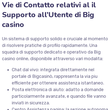
Vie di Contatto relativi al il
Supporto all’Utente di Big
casino
Un sistema di supporto solido e cruciale al momento
di risolvere pratiche di profilo rapidamente. Una
squadra di supporto dedicato e operativo da Big
casino online, disponibile attraverso vari modalita:
Chat dal vivo: integrata direttamente nel
portale di Bigcasinò, rappresenta la via piu
efficiente per ottenere assistenza istantaneo.
Posta elettronica di aiuto: adatto a domande
particolarmente avanzate, e quando file vanno
inviati in sicurezza.
Centro Assistenza pagina: la sezione autonoma