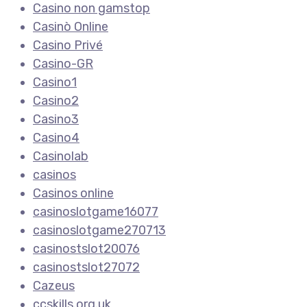
Casino non gamstop
Casinò Online
Casino Privé
Casino-GR
Casino1
Casino2
Casino3
Casino4
Casinolab
casinos
Casinos online
casinoslotgame16077
casinoslotgame270713
casinostslot20076
casinostslot27072
Cazeus
ccskills.org.uk