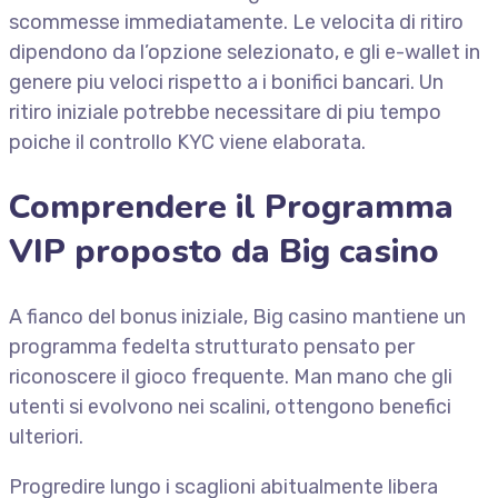
scommesse immediatamente. Le velocita di ritiro
dipendono da l’opzione selezionato, e gli e-wallet in
genere piu veloci rispetto a i bonifici bancari. Un
ritiro iniziale potrebbe necessitare di piu tempo
poiche il controllo KYC viene elaborata.
Comprendere il Programma
VIP proposto da Big casino
A fianco del bonus iniziale, Big casino mantiene un
programma fedelta strutturato pensato per
riconoscere il gioco frequente. Man mano che gli
utenti si evolvono nei scalini, ottengono benefici
ulteriori.
Progredire lungo i scaglioni abitualmente libera