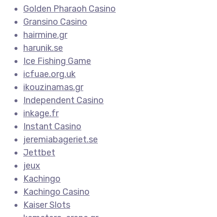
Golden Pharaoh Casino
Gransino Casino
hairmine.gr
harunik.se
Ice Fishing Game
icfuae.org.uk
ikouzinamas.gr
Independent Casino
inkage.fr
Instant Casino
jeremiabageriet.se
Jettbet
jeux
Kachingo
Kachingo Casino
Kaiser Slots