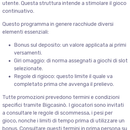
utente. Questa struttura intende a stimolare il gioco
continuativo.
Questo programma in genere racchiude diversi
elementi essenziali:
Bonus sul deposito: un valore applicata ai primi
versamenti.
Giri omaggio: di norma assegnati a giochi di slot
selezionate.
Regole di rigioco: questo limite il quale va
completato prima che avvenga il prelievo.
Tutte promozioni prevedono termini e condizioni
specifici tramite Bigcasinò. I giocatori sono invitati
a consultare le regole di scommessa, i pesi per
gioco, nonche i limiti di tempo prima di utilizzare un
bonus. Consultare questi termini in prima persona su