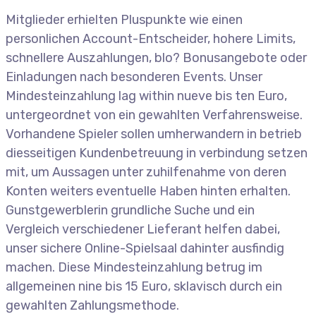
Mitglieder erhielten Pluspunkte wie einen
personlichen Account-Entscheider, hohere Limits,
schnellere Auszahlungen, blo? Bonusangebote oder
Einladungen nach besonderen Events. Unser
Mindesteinzahlung lag within nueve bis ten Euro,
untergeordnet von ein gewahlten Verfahrensweise.
Vorhandene Spieler sollen umherwandern in betrieb
diesseitigen Kundenbetreuung in verbindung setzen
mit, um Aussagen unter zuhilfenahme von deren
Konten weiters eventuelle Haben hinten erhalten.
Gunstgewerblerin grundliche Suche und ein
Vergleich verschiedener Lieferant helfen dabei,
unser sichere Online-Spielsaal dahinter ausfindig
machen. Diese Mindesteinzahlung betrug im
allgemeinen nine bis 15 Euro, sklavisch durch ein
gewahlten Zahlungsmethode.