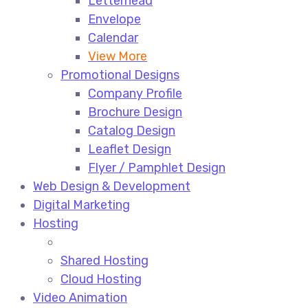
Letterhead
Envelope
Calendar
View More
Promotional Designs
Company Profile
Brochure Design
Catalog Design
Leaflet Design
Flyer / Pamphlet Design
Web Design & Development
Digital Marketing
Hosting
Shared Hosting
Cloud Hosting
Video Animation