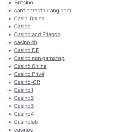
Britsino
cantinorestaurang.com
Casini Online
Casino
Casino and Friends
casino ch
Casino DE
Casino non gamstop
Casinò Online
Casino Privé
Casino-GR
Casino1
Casino2
Casino3
Casino4
Casinolab
casinos