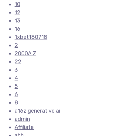
10
12
13
16
1xbet180718
2
2000A Z
22
3
4
5
6
8
a16z generative ai
admin
Affiliate
ahh