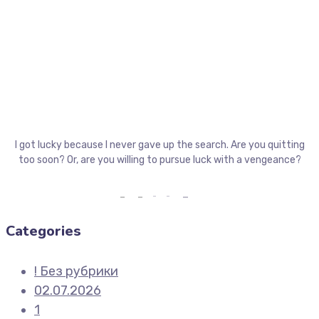
I got lucky because I never gave up the search. Are you quitting
too soon? Or, are you willing to pursue luck with a vengeance?
Categories
! Без рубрики
02.07.2026
1