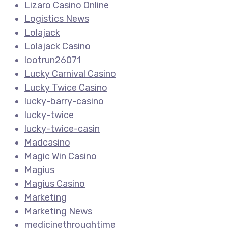
Lizaro Casino Online
Logistics News
Lolajack
Lolajack Casino
lootrun26071
Lucky Carnival Casino
Lucky Twice Casino
lucky-barry-casino
lucky-twice
lucky-twice-casin
Madcasino
Magic Win Casino
Magius
Magius Casino
Marketing
Marketing News
medicinethroughtime