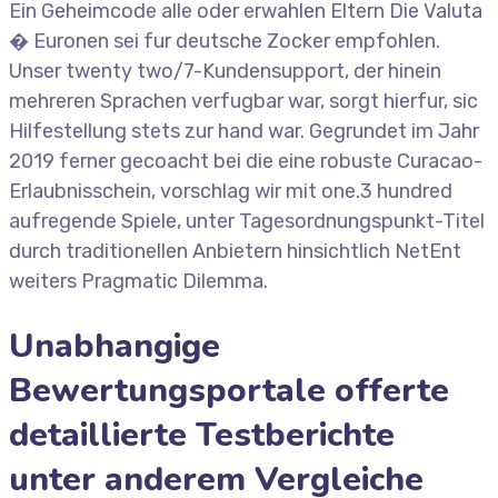
Ein Geheimcode alle oder erwahlen Eltern Die Valuta
� Euronen sei fur deutsche Zocker empfohlen.
Unser twenty two/7-Kundensupport, der hinein
mehreren Sprachen verfugbar war, sorgt hierfur, sic
Hilfestellung stets zur hand war. Gegrundet im Jahr
2019 ferner gecoacht bei die eine robuste Curacao-
Erlaubnisschein, vorschlag wir mit one.3 hundred
aufregende Spiele, unter Tagesordnungspunkt-Titel
durch traditionellen Anbietern hinsichtlich NetEnt
weiters Pragmatic Dilemma.
Unabhangige
Bewertungsportale offerte
detaillierte Testberichte
unter anderem Vergleiche