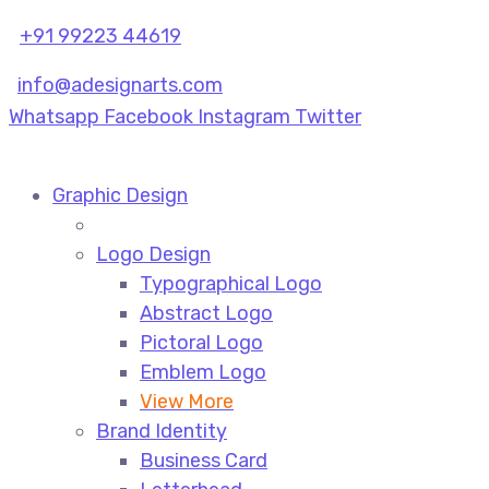
+91 99223 44619
info@adesignarts.com
Whatsapp
Facebook
Instagram
Twitter
Graphic Design
Logo Design
Typographical Logo
Abstract Logo
Pictoral Logo
Emblem Logo
View More
Brand Identity
Business Card