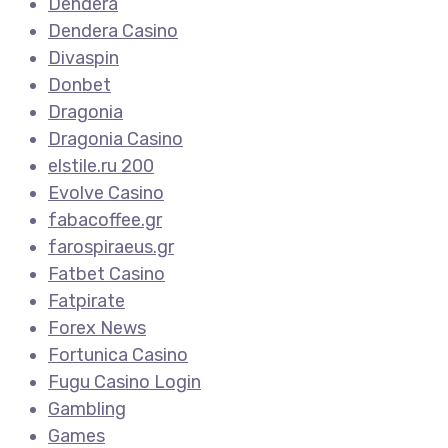
Dendera
Dendera Casino
Divaspin
Donbet
Dragonia
Dragonia Casino
elstile.ru 200
Evolve Casino
fabacoffee.gr
farospiraeus.gr
Fatbet Casino
Fatpirate
Forex News
Fortunica Casino
Fugu Casino Login
Gambling
Games