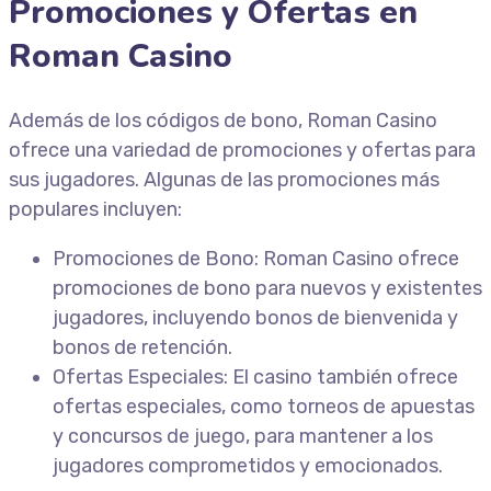
Promociones y Ofertas en
Roman Casino
Además de los códigos de bono, Roman Casino
ofrece una variedad de promociones y ofertas para
sus jugadores. Algunas de las promociones más
populares incluyen:
Promociones de Bono: Roman Casino ofrece
promociones de bono para nuevos y existentes
jugadores, incluyendo bonos de bienvenida y
bonos de retención.
Ofertas Especiales: El casino también ofrece
ofertas especiales, como torneos de apuestas
y concursos de juego, para mantener a los
jugadores comprometidos y emocionados.