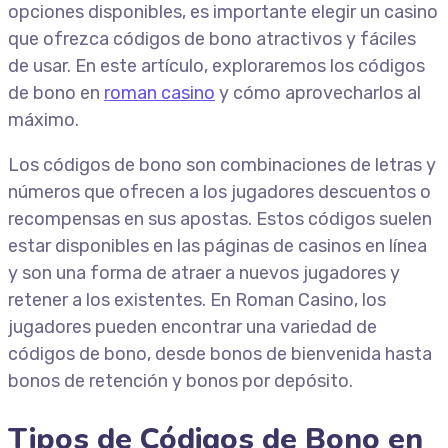
opciones disponibles, es importante elegir un casino
que ofrezca códigos de bono atractivos y fáciles
de usar. En este artículo, exploraremos los códigos
de bono en
roman casino
y cómo aprovecharlos al
máximo.
Los códigos de bono son combinaciones de letras y
números que ofrecen a los jugadores descuentos o
recompensas en sus apostas. Estos códigos suelen
estar disponibles en las páginas de casinos en línea
y son una forma de atraer a nuevos jugadores y
retener a los existentes. En Roman Casino, los
jugadores pueden encontrar una variedad de
códigos de bono, desde bonos de bienvenida hasta
bonos de retención y bonos por depósito.
Tipos de Códigos de Bono en