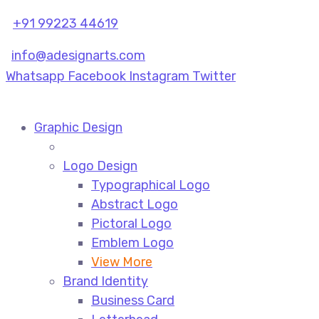
+91 99223 44619
info@adesignarts.com
Whatsapp
Facebook
Instagram
Twitter
Graphic Design
Logo Design
Typographical Logo
Abstract Logo
Pictoral Logo
Emblem Logo
View More
Brand Identity
Business Card