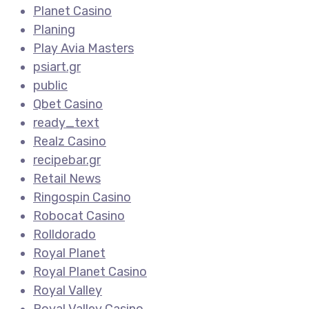
Planet Casino
Planing
Play Avia Masters
psiart.gr
public
Qbet Casino
ready_text
Realz Casino
recipebar.gr
Retail News
Ringospin Casino
Robocat Casino
Rolldorado
Royal Planet
Royal Planet Casino
Royal Valley
Royal Valley Casino