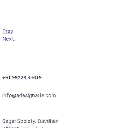
Prev
Next
+91 99223 44619
info@adesignarts.com
Sagar Society, Bavdhan