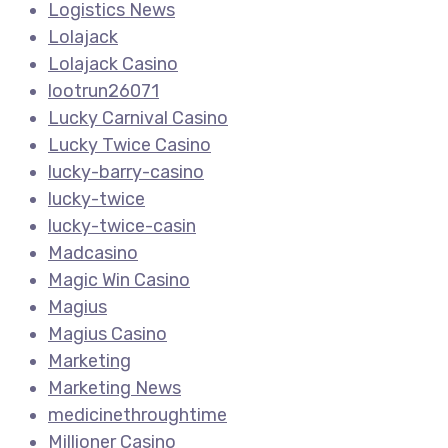
Logistics News
Lolajack
Lolajack Casino
lootrun26071
Lucky Carnival Casino
Lucky Twice Casino
lucky-barry-casino
lucky-twice
lucky-twice-casin
Madcasino
Magic Win Casino
Magius
Magius Casino
Marketing
Marketing News
medicinethroughtime
Millioner Casino