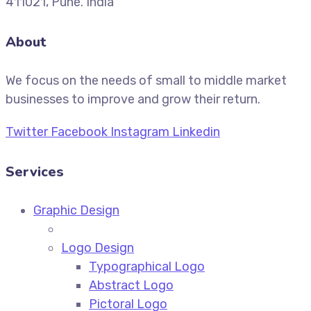
411021, Pune. India
About
We focus on the needs of small to middle market
businesses to improve and grow their return.
Twitter
Facebook
Instagram
Linkedin
Services
Graphic Design
Logo Design
Typographical Logo
Abstract Logo
Pictoral Logo