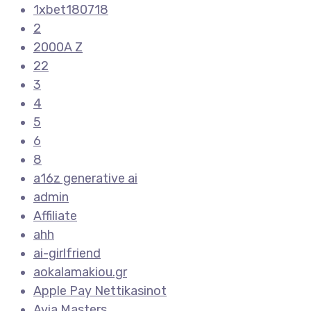
1xbet180718
2
2000A Z
22
3
4
5
6
8
a16z generative ai
admin
Affiliate
ahh
ai-girlfriend
aokalamakiou.gr
Apple Pay Nettikasinot
Avia Masters