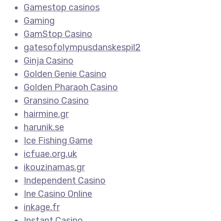
Gamestop casinos
Gaming
GamStop Casino
gatesofolympusdanskespil2
Ginja Casino
Golden Genie Casino
Golden Pharaoh Casino
Gransino Casino
hairmine.gr
harunik.se
Ice Fishing Game
icfuae.org.uk
ikouzinamas.gr
Independent Casino
Ine Casino Online
inkage.fr
Instant Casino