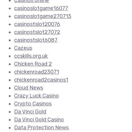
Casinos online
casinoslotgame16077
casinoslotgame270713
casinostslot20076
casinostslot27072
casinostslot6087
Cazeus
ccskills.org.uk
Chicken Road 2
chickenroad23071
chickenroad2casinos1
Cloud News
Crazy Luck Casino
Crypto Casinos
Da Vinci Gold
Da Vinci Gold Casino
Data Protection News