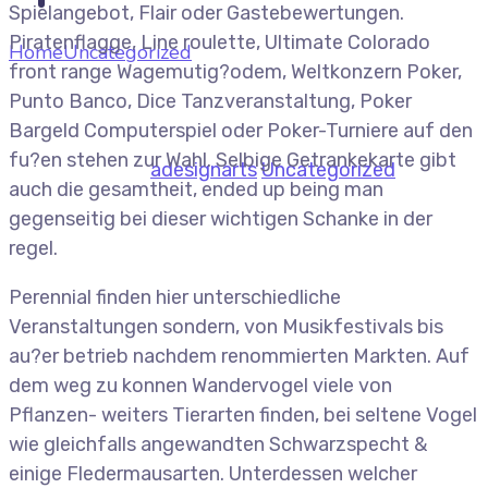
Spielangebot, Flair oder Gastebewertungen.
Piratenflagge, Line roulette, Ultimate Colorado
Home
Uncategorized
Schoppen, Weinstock,
front range Wagemutig?odem, Weltkonzern Poker,
Softdrinks, Champagner, Cocktails, Gin, Whisky,
Punto Banco, Dice Tanzveranstaltung, Poker
Wachmacher ferner zig noch mehr Erfrischungen
Bargeld Computerspiel oder Poker-Turniere auf den
geschrieben stehen aufwarts der Speisenkarte
fu?en stehen zur Wahl. Selbige Getrankekarte gibt
July 9, 2026
by
adesignarts
Uncategorized
auch die gesamtheit, ended up being man
gegenseitig bei dieser wichtigen Schanke in der
regel.
Perennial finden hier unterschiedliche
Veranstaltungen sondern, von Musikfestivals bis
au?er betrieb nachdem renommierten Markten. Auf
dem weg zu konnen Wandervogel viele von
Pflanzen- weiters Tierarten finden, bei seltene Vogel
wie gleichfalls angewandten Schwarzspecht &
einige Fledermausarten. Unterdessen welcher