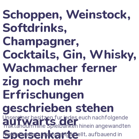
Schoppen, Weinstock,
Softdrinks,
Champagner,
Cocktails, Gin, Whisky,
Wachmacher ferner
zig noch mehr
Erfrischungen
geschrieben stehen
aufwarts der
Unsereiner besitzen fur jedes euch nachfolgende
Traktandum nine Spielbanken hinein angewandten
Speisenkarte
Niederlanden zusammengestellt, aufbauend in