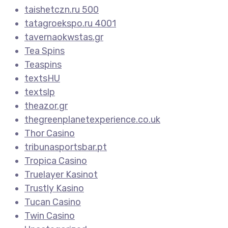
taishetczn.ru 500
tatagroekspo.ru 4001
tavernaokwstas.gr
Tea Spins
Teaspins
textsHU
textslp
theazor.gr
thegreenplanetexperience.co.uk
Thor Casino
tribunasportsbar.pt
Tropica Casino
Truelayer Kasinot
Trustly Kasino
Tucan Casino
Twin Casino