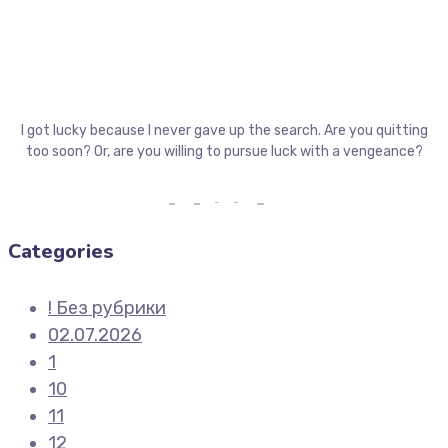
I got lucky because I never gave up the search. Are you quitting
too soon? Or, are you willing to pursue luck with a vengeance?
Categories
! Без рубрики
02.07.2026
1
10
11
12