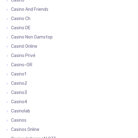
Casino
Casino And Friends
Casino Ch
Casino DE
Casino Non Gamstop
Casinò Online
Casino Privé
Casino-GR
Casino1
Casino2
Casino3
Casino4
Casinolab
Casinos
Casinos Online