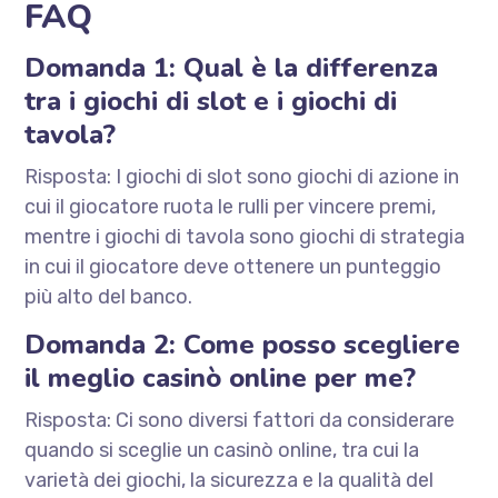
FAQ
Domanda 1: Qual è la differenza
tra i giochi di slot e i giochi di
tavola?
Risposta: I giochi di slot sono giochi di azione in
cui il giocatore ruota le rulli per vincere premi,
mentre i giochi di tavola sono giochi di strategia
in cui il giocatore deve ottenere un punteggio
più alto del banco.
Domanda 2: Come posso scegliere
il meglio casinò online per me?
Risposta: Ci sono diversi fattori da considerare
quando si sceglie un casinò online, tra cui la
varietà dei giochi, la sicurezza e la qualità del