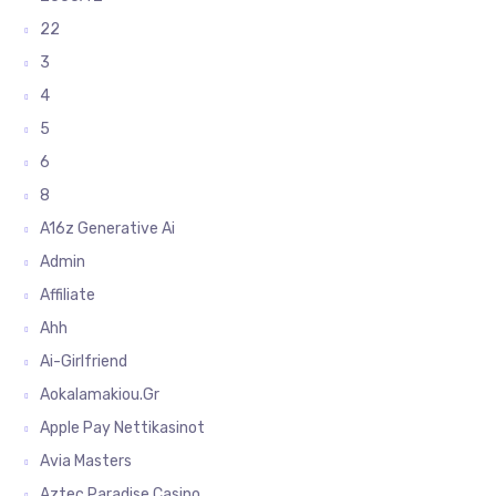
22
3
4
5
6
8
A16z Generative Ai
Admin
Affiliate
Ahh
Ai-Girlfriend
Aokalamakiou.gr
Apple Pay Nettikasinot
Avia Masters
Aztec Paradise Casino