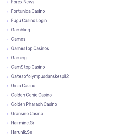
Forex News
Fortunica Casino
Fugu Casino Login
Gambling
Games
Gamestop Casinos
Gaming
GamStop Casino
Gatesofolympusdanskespil2
Ginja Casino
Golden Genie Casino
Golden Pharaoh Casino
Gransino Casino
Hairmine.gr
Harunik.se