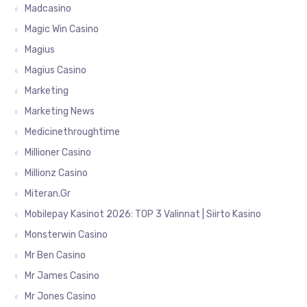
Madcasino
Magic Win Casino
Magius
Magius Casino
Marketing
Marketing News
Medicinethroughtime
Millioner Casino
Millionz Casino
Miteran.gr
Mobilepay Kasinot 2026: TOP 3 Valinnat | Siirto Kasino
Monsterwin Casino
Mr Ben Casino
Mr James Casino
Mr Jones Casino