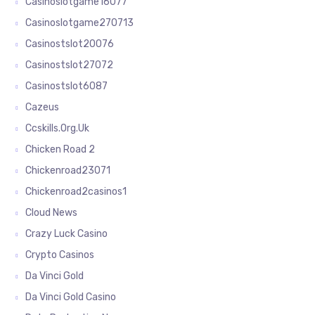
Casinoslotgame16077
Casinoslotgame270713
Casinostslot20076
Casinostslot27072
Casinostslot6087
Cazeus
Ccskills.org.uk
Chicken Road 2
Chickenroad23071
Chickenroad2casinos1
Cloud News
Crazy Luck Casino
Crypto Casinos
Da Vinci Gold
Da Vinci Gold Casino