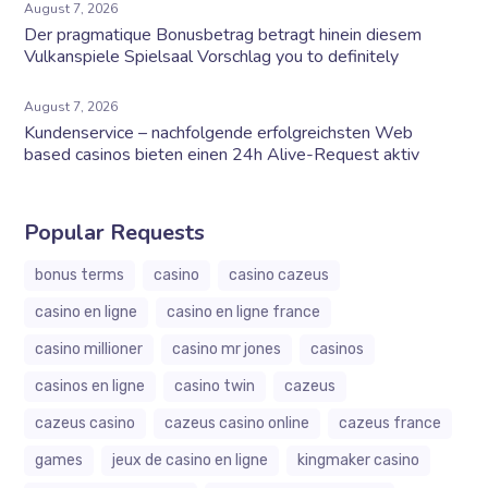
August 7, 2026
Der pragmatique Bonusbetrag betragt hinein diesem
Vulkanspiele Spielsaal Vorschlag you to definitely
August 7, 2026
Kundenservice – nachfolgende erfolgreichsten Web
based casinos bieten einen 24h Alive-Request aktiv
Popular Requests
bonus terms
casino
casino cazeus
casino en ligne
casino en ligne france
casino millioner
casino mr jones
casinos
casinos en ligne
casino twin
cazeus
cazeus casino
cazeus casino online
cazeus france
games
jeux de casino en ligne
kingmaker casino