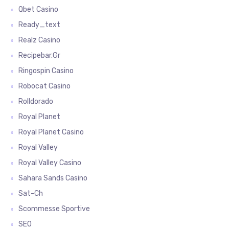
Qbet Casino
Ready_text
Realz Casino
Recipebar.gr
Ringospin Casino
Robocat Casino
Rolldorado
Royal Planet
Royal Planet Casino
Royal Valley
Royal Valley Casino
Sahara Sands Casino
Sat-Ch
Scommesse Sportive
SEO