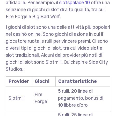
affidabile. Per esempio, il
slotspalace 10
offre una
selezione di giochi di slot di alta qualità, tra cui
Fire Forge e Big Bad Wolf.
I giochi di slot sono una delle attività più popolari
nei casinò online. Sono giochi di azione in cui il
giocatore ruota le rulli per vincere premi. Ci sono
diversi tipi di giochi di slot, tra cui video slot e
slot tradizionali. Alcuni dei provider più noti di
giochi di slot sono Slotmill, Quickspin e Side City
Studios.
Provider
Giochi
Caratteristiche
5 rulli, 20 linee di
Fire
Slotmill
pagamento, bonus di
Forge
10 libbre d’oro
5 rulli, 25 linee di