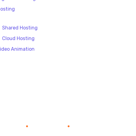
osting
Shared Hosting
Cloud Hosting
ideo Animation
Slotspalace Casino
per Principianti:
Come Iniziare a
Giocare
Home
Uncategorized
Slotspalace Casino per
Principianti: Come Iniziare a Giocare