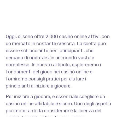
JULY 3, 2026
BY
ADESIGNARTS
UNCATEGORIZED
Oggi, ci sono oltre 2.000 casinò online attivi, con
un mercato in costante crescita. La scelta può
essere schiacciante per i principianti, che
cercano di orientarsi in un mondo vasto e
complesso. In questo articolo, esploreremo i
fondamenti del gioco nei casinò online e
forniremo consigli pratici per aiutare i
principianti a iniziare a giocare.
Per iniziare a giocare, è essenziale scegliere un
casinò online affidabile e sicuro. Uno degli aspetti
più importanti da considerare è la licenza del