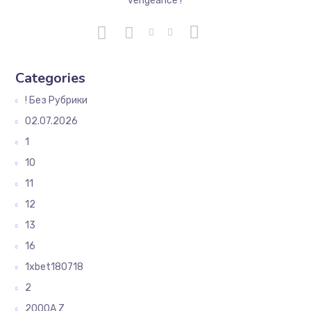
vengeance?
Categories
! Без Рубрики
02.07.2026
1
10
11
12
13
16
1xbet180718
2
2000A Z