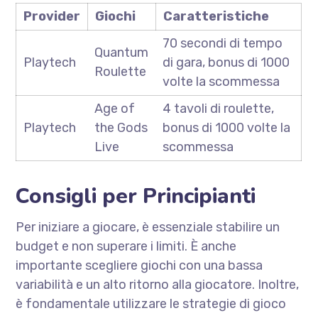
Provider
Giochi
Caratteristiche
70 secondi di tempo
Quantum
Playtech
di gara, bonus di 1000
Roulette
volte la scommessa
Age of
4 tavoli di roulette,
Playtech
the Gods
bonus di 1000 volte la
Live
scommessa
Consigli per Principianti
Per iniziare a giocare, è essenziale stabilire un
budget e non superare i limiti. È anche
importante scegliere giochi con una bassa
variabilità e un alto ritorno alla giocatore. Inoltre,
è fondamentale utilizzare le strategie di gioco