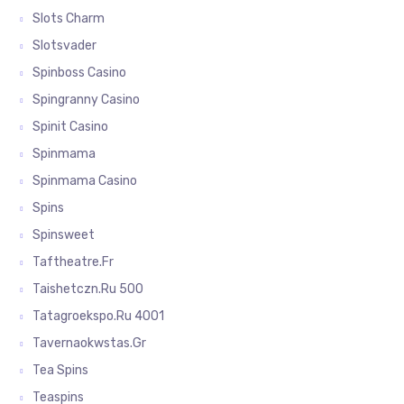
Slots Charm
Slotsvader
Spinboss Casino
Spingranny Casino
Spinit Casino
Spinmama
Spinmama Casino
Spins
Spinsweet
Taftheatre.fr
Taishetczn.ru 500
Tatagroekspo.ru 4001
Tavernaokwstas.gr
Tea Spins
Teaspins