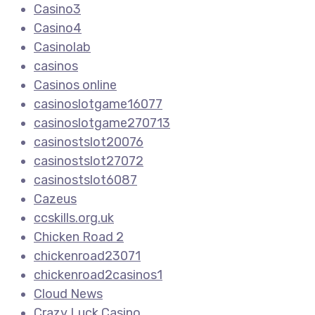
Casino3
Casino4
Casinolab
casinos
Casinos online
casinoslotgame16077
casinoslotgame270713
casinostslot20076
casinostslot27072
casinostslot6087
Cazeus
ccskills.org.uk
Chicken Road 2
chickenroad23071
chickenroad2casinos1
Cloud News
Crazy Luck Casino