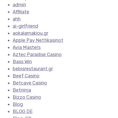
admin
Affiliate
ahh
ai-girlfriend
aokalamakiou.gr
Apple Pay Nettikasinot
Avia Masters
Aztec Paradise Casino
Bass Win
bebisrestaurant.gr
Beef Casino
Betcave Casino
Betninja
Bizzo Casino
Blog
BLOG DE