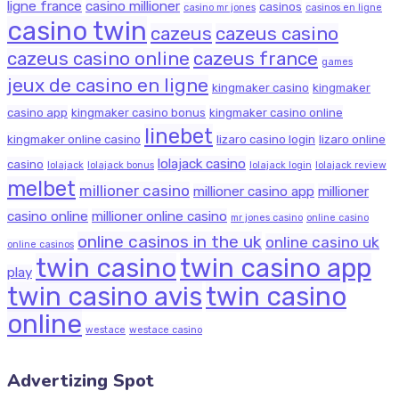
ligne france
casino millioner
casinos
casino mr jones
casinos en ligne
casino twin
cazeus
cazeus casino
cazeus casino online
cazeus france
games
jeux de casino en ligne
kingmaker casino
kingmaker
casino app
kingmaker casino bonus
kingmaker casino online
linebet
kingmaker online casino
lizaro casino login
lizaro online
lolajack casino
casino
lolajack
lolajack bonus
lolajack login
lolajack review
melbet
millioner casino
millioner casino app
millioner
casino online
millioner online casino
mr jones casino
online casino
online casinos in the uk
online casino uk
online casinos
twin casino
twin casino app
play
twin casino avis
twin casino
online
westace
westace casino
Advertizing Spot