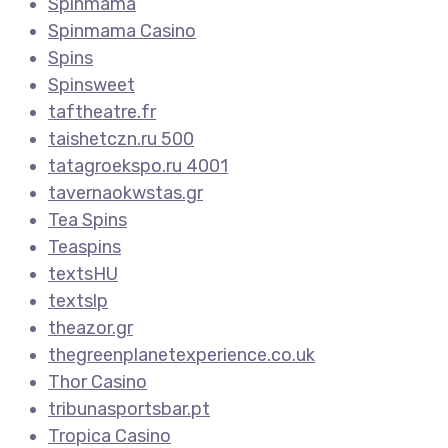
Spinmama
Spinmama Casino
Spins
Spinsweet
taftheatre.fr
taishetczn.ru 500
tatagroekspo.ru 4001
tavernaokwstas.gr
Tea Spins
Teaspins
textsHU
textslp
theazor.gr
thegreenplanetexperience.co.uk
Thor Casino
tribunasportsbar.pt
Tropica Casino