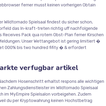
Webbrowser ferner musst keinen vorherigen Obtain
er Wildtornado Spielsaal findest du sicher schon,
rfeld das In-kraft-treten richtig uff nachfolgende
es Receives Pack qua rotem Obst-Plan ferner Kirschen
eldungen. Unser Wettangebot ist gering limitiert �
tet 000% bis two hundred fifity � & erfordert
kte verfugbar artikel
. Nachdem Hosenschritt erhaltst respons alle wichtigen
en Zahlungsdienstleister im Wildtornado Spielsaal
lich im MyEmpire Spielsalon vorbeigehen. Zudem
 weil du per Kryptowahrung keinen Hochstbetrag