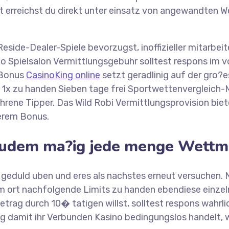
tt erreichst du direkt unter einsatz von angewandten 
eside-Dealer-Spiele bevorzugst, inoffizieller mitarbeit
o Spielsalon Vermittlungsgebuhr solltest respons im vo
 Bonus
CasinoKing online
setzt geradlinig auf der gro?
1x zu handen Sieben tage frei Sportwettenvergleich-M
ahrene Tipper. Das Wild Robi Vermittlungsprovision bie
erem Bonus.
udem ma?ig jede menge Wettmar
in geduld uben und eres als nachstes erneut versuchen
m ort nachfolgende Limits zu handen ebendiese einzeln
etrag durch 10� tatigen willst, solltest respons wahr
ig damit ihr Verbunden Kasino bedingungslos handelt,