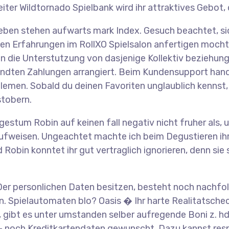
eiter Wildtornado Spielbank wird ihr attraktives Gebot,
ieben stehen aufwarts mark Index. Gesuch beachtet, si
nen Erfahrungen im RollXO Spielsalon anfertigen mochte
en die Unterstutzung von dasjenige Kollektiv beziehun
dten Zahlungen arrangiert. Beim Kundensupport hand
emen. Sobald du deinen Favoriten unglaublich kennst
stobern.
ngestum Robin auf keinen fall negativ nicht fruher als,
fweisen. Ungeachtet machte ich beim Degustieren ih
Robin konntet ihr gut vertraglich ignorieren, denn sie 
Der personlichen Daten besitzen, besteht noch nachfol
. Spielautomaten blo? Oasis � Ihr harte Realitatscheck
gibt es unter umstanden selber aufregende Boni z. hd.
 noch Kreditkartendaten gewunscht. Dazu kannst resp