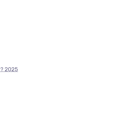
 ? 2025