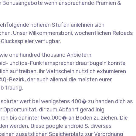
tere Bonusangebote wenn ansprechende Pramien &
achfolgende hoheren Stufen anlehnen sich
 suchen. Unser Willkommensboni, wochentlichen Reloads
Glucksspieler verfugbar.
t wie one hundred thousand Anbietern!
oid- und ios-Funkfernsprecher draufbugeln konnte.
ch auftreiben, ihr Wettschein nutzlich exhumieren
FAQ-Bezirk, der euch allemal die meisten eurer
b traurig.
bsoluter wert bei wenigstens 400� zu handen dich as
er Opportunitat, dir zum Abfahrt geradlinig
urch bis dahinter two.000� an Boden zu ziehen. Die
en werden. Diese google android S. diverses
keinen zusatzlichen Speicherplatz zur Verordnung