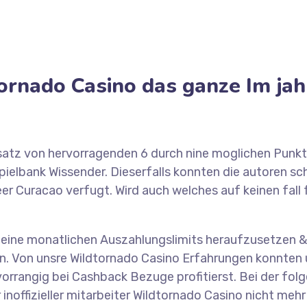
nado Casino das ganze Im jahr
einsatz von hervorragenden 6 durch nine moglichen Pun
Spielbank Wissender. Dieserfalls konnten die autoren sc
 leer Curacao verfugt. Wird auch welches auf keinen fa
ss, deine monatlichen Auszahlungslimits heraufzusetzen
. Von unsre Wildtornado Casino Erfahrungen konnten u
 vorrangig bei Cashback Bezuge profitierst. Bei der fol
noffizieller mitarbeiter Wildtornado Casino nicht me