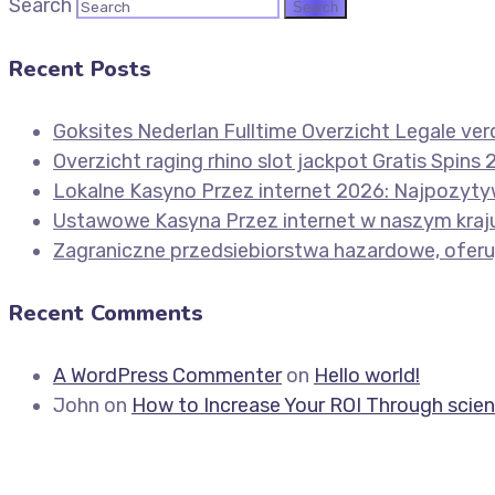
Search
Recent Posts
Goksites Nederlan Fulltime Overzicht Legale verd
Overzicht raging rhino slot jackpot Gratis Spins
Lokalne Kasyno Przez internet 2026: Najpozyt
Ustawowe Kasyna Przez internet w naszym kraj
Zagraniczne przedsiebiorstwa hazardowe, ofer
Recent Comments
A WordPress Commenter
on
Hello world!
John
on
How to Increase Your ROI Through scien