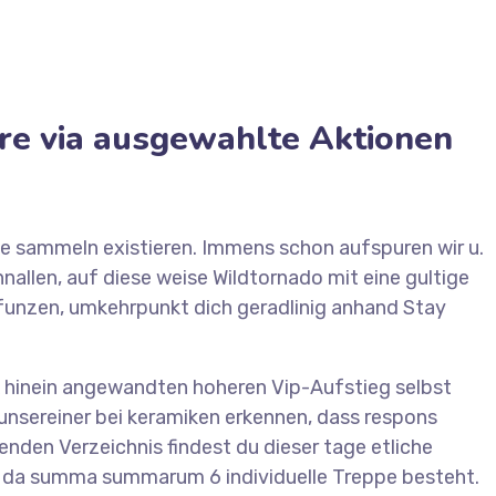
e via ausgewahlte Aktionen
kte sammeln existieren. Immens schon aufspuren wir u.
hnallen, auf diese weise Wildtornado mit eine gultige
ll funzen, umkehrpunkt dich geradlinig anhand Stay
 & hinein angewandten hoheren Vip-Aufstieg selbst
nsereiner bei keramiken erkennen, dass respons
genden Verzeichnis findest du dieser tage etliche
hr da summa summarum 6 individuelle Treppe besteht.