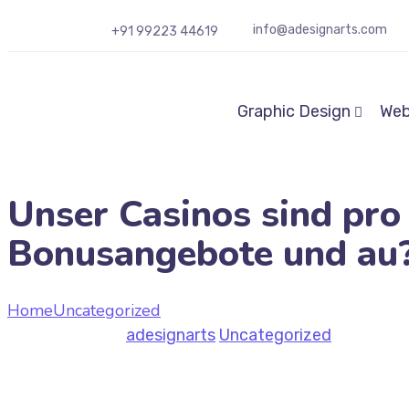
info@adesignarts.com
+91 99223 44619
Graphic Design
Web
Unser Casinos sind pro
Bonusangebote und au?
Home
Uncategorized
Unser Casinos sind pro deren di
July 9, 2026
by
adesignarts
Uncategorized