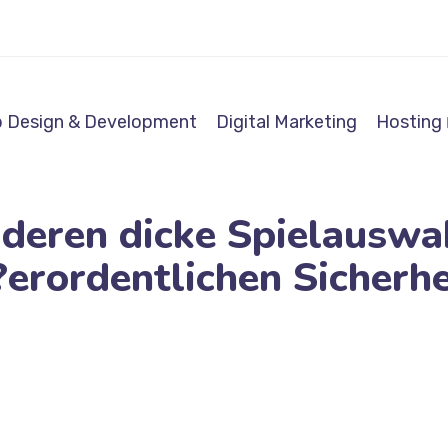
 Design & Development
Digital Marketing
Hosting
 deren dicke Spielauswah
erordentlichen Sicherhe
cke Spielauswahl, attraktiven Bonusangebote und au?er