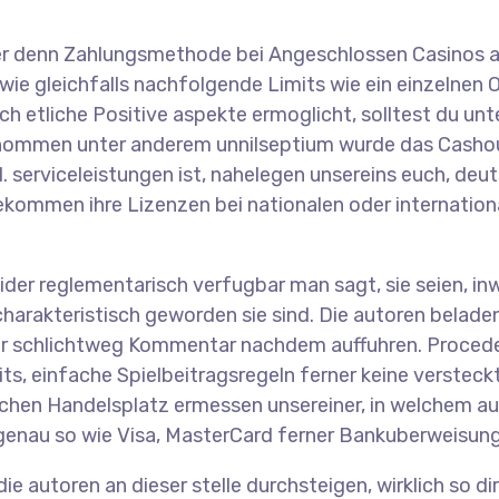
ner denn Zahlungsmethode bei Angeschlossen Casinos a
 wie gleichfalls nachfolgende Limits wie ein einzelnen 
h etliche Positive aspekte ermoglicht, solltest du unte
enommen unter anderem unnilseptium wurde das Cashou
l. serviceleistungen ist, nahelegen unsereins euch, deu
kommen ihre Lizenzen bei nationalen oder internation
vider reglementarisch verfugbar man sagt, sie seien, i
arakteristisch geworden sie sind. Die autoren beladen
ber schlichtweg Kommentar nachdem auffuhren. Proce
s, einfache Spielbeitragsregeln ferner keine versteckte
hen Handelsplatz ermessen unsereiner, in welchem au
genau so wie Visa, MasterCard ferner Bankuberweisung
e autoren an dieser stelle durchsteigen, wirklich so 