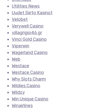
Utilities News
Uudet Siirto Kasinot
Velobet
Verywell Casino
villagrigio46.gr
Vinci Gold Casino
Viperwin
Wagerland Casino
Web
Westace
Westace Casino
Why Slots Charm
Wildies Casino
Wildzy
Win Unique Casino
Winairlines