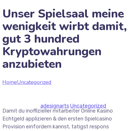
Unser Spielsaal meine
wenigkeit wirbt damit,
gut 3 hundred
Kryptowahrungen
anzubieten
Home
Uncategorized
Unser Spielsaal meine
wenigkeit wirbt damit, gut 3 hundred
Kryptowahrungen anzubieten
July 9, 2026
by
adesignarts
Uncategorized
Damit du inoffizieller mitarbeiter Online Kasino
Echtgeld applizieren & den ersten Spielcasino
Provision einfordern kannst, tatigst respons