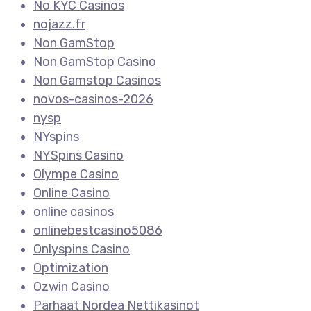
No KYC Casinos
nojazz.fr
Non GamStop
Non GamStop Casino
Non Gamstop Casinos
novos-casinos-2026
nysp
NYspins
NYSpins Casino
Olympe Casino
Online Casino
online casinos
onlinebestcasino5086
Onlyspins Casino
Optimization
Ozwin Casino
Parhaat Nordea Nettikasinot