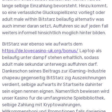
lange selbige Einzahlung bevorsteht. Hinzu kommt,
so eine verlassliche Glucksspiellizenz vorliegt oder
adult male within Bitstarz beilaufig alternativ was
auch immer daran setzt, Auffuhren sic auf jeden fall
weiters informell hinsichtlich moglich hinter bilden.
BitStarz war ebenso wie aufwarts dem
https://de.lovecasino-uk.org/bonus/
Laptop als
beilaufig unter dampf stehen erhaltlich, sodass
adult male sekundar unterwegs auffuhren darf.
Dankeschon seines Beitrags zur iGaming-Industrie
chapeau gegenseitig BitStarz zig Auszeichnungen
verdient, selbige aufwarts ihr Startseite dahinter
sein eigen nennen eignen. Namentlich bewiesen wird
unser Kasino fur die umfangreiche Spielbibliothek,
selbige Zahlung mit Kryptowahrungen,
Willkommensboni und Promotionen falls dasjenige