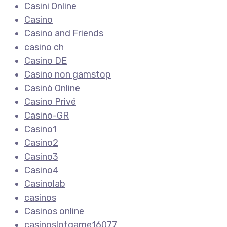
Casini Online
Casino
Casino and Friends
casino ch
Casino DE
Casino non gamstop
Casinò Online
Casino Privé
Casino-GR
Casino1
Casino2
Casino3
Casino4
Casinolab
casinos
Casinos online
casinoslotgame16077