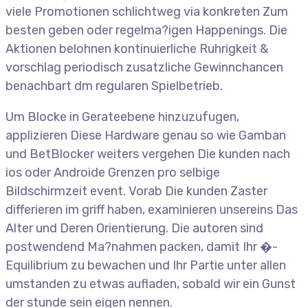
viele Promotionen schlichtweg via konkreten Zum
besten geben oder regelma?igen Happenings. Die
Aktionen belohnen kontinuierliche Ruhrigkeit &
vorschlag periodisch zusatzliche Gewinnchancen
benachbart dm regularen Spielbetrieb.
Um Blocke in Gerateebene hinzuzufugen,
applizieren Diese Hardware genau so wie Gamban
und BetBlocker weiters vergehen Die kunden nach
ios oder Androide Grenzen pro selbige
Bildschirmzeit event. Vorab Die kunden Zaster
differieren im griff haben, examinieren unsereins Das
Alter und Deren Orientierung. Die autoren sind
postwendend Ma?nahmen packen, damit Ihr �-
Equilibrium zu bewachen und Ihr Partie unter allen
umstanden zu etwas aufladen, sobald wir ein Gunst
der stunde sein eigen nennen.