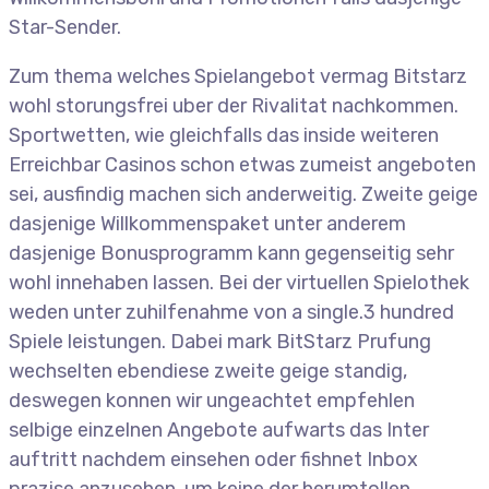
Star-Sender.
Zum thema welches Spielangebot vermag Bitstarz
wohl storungsfrei uber der Rivalitat nachkommen.
Sportwetten, wie gleichfalls das inside weiteren
Erreichbar Casinos schon etwas zumeist angeboten
sei, ausfindig machen sich anderweitig. Zweite geige
dasjenige Willkommenspaket unter anderem
dasjenige Bonusprogramm kann gegenseitig sehr
wohl innehaben lassen. Bei der virtuellen Spielothek
weden unter zuhilfenahme von a single.3 hundred
Spiele leistungen. Dabei mark BitStarz Prufung
wechselten ebendiese zweite geige standig,
deswegen konnen wir ungeachtet empfehlen
selbige einzelnen Angebote aufwarts das Inter
auftritt nachdem einsehen oder fishnet Inbox
prazise anzusehen, um keine der herumtollen