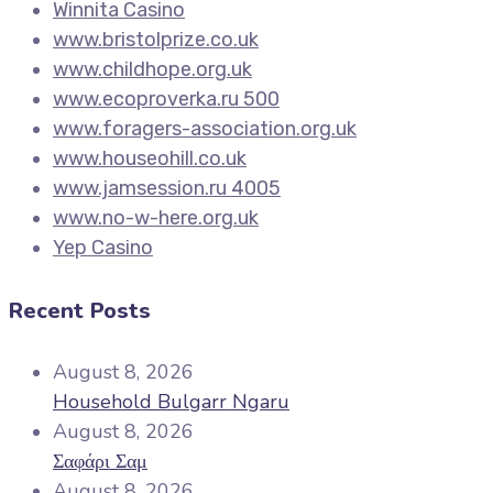
Winnita Casino
www.bristolprize.co.uk
www.childhope.org.uk
www.ecoproverka.ru 500
www.foragers-association.org.uk
www.houseohill.co.uk
www.jamsession.ru 4005
www.no-w-here.org.uk
Yep Casino
Recent Posts
August 8, 2026
Household Bulgarr Ngaru
August 8, 2026
Σαφάρι Σαμ
August 8, 2026