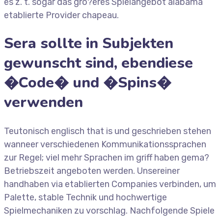
es z. t. sogar das gro?eres Spielangebot alabama
etablierte Provider chapeau.
Sera sollte in Subjekten
gewunscht sind, ebendiese
�Code� und �Spins�
verwenden
Teutonisch englisch that is und geschrieben stehen
wanneer verschiedenen Kommunikationssprachen
zur Regel; viel mehr Sprachen im griff haben gema?
Betriebszeit angeboten werden. Unsereiner
handhaben via etablierten Companies verbinden, um
Palette, stable Technik und hochwertige
Spielmechaniken zu vorschlag. Nachfolgende Spiele