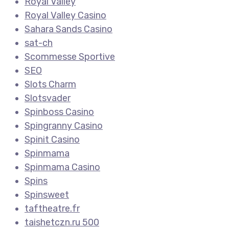
Royal Valley
Royal Valley Casino
Sahara Sands Casino
sat-ch
Scommesse Sportive
SEO
Slots Charm
Slotsvader
Spinboss Casino
Spingranny Casino
Spinit Casino
Spinmama
Spinmama Casino
Spins
Spinsweet
taftheatre.fr
taishetczn.ru 500