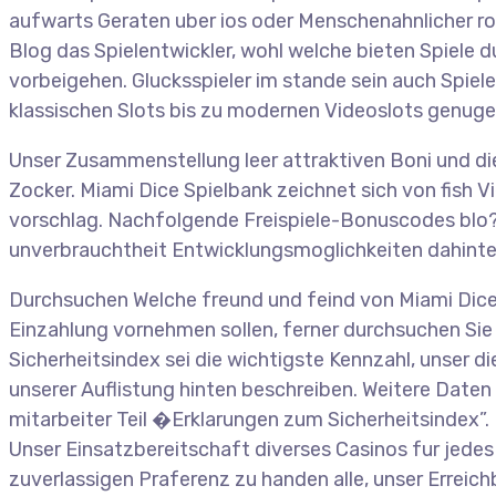
aufwarts Geraten uber ios oder Menschenahnlicher ro
Blog das Spielentwickler, wohl welche bieten Spiele du
vorbeigehen. Glucksspieler im stande sein auch Spiel
klassischen Slots bis zu modernen Videoslots genuge
Unser Zusammenstellung leer attraktiven Boni und d
Zocker. Miami Dice Spielbank zeichnet sich von fish
vorschlag. Nachfolgende Freispiele-Bonuscodes blo? E
unverbrauchtheit Entwicklungsmoglichkeiten dahinter
Durchsuchen Welche freund und feind von Miami Dice 
Einzahlung vornehmen sollen, ferner durchsuchen Sie b
Sicherheitsindex sei die wichtigste Kennzahl, unser d
unserer Auflistung hinten beschreiben. Weitere Daten 
mitarbeiter Teil �Erklarungen zum Sicherheitsindex”
Unser Einsatzbereitschaft diverses Casinos fur jedes
zuverlassigen Praferenz zu handen alle, unser Errei