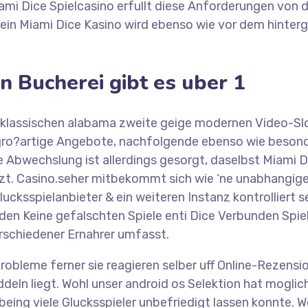
ami Dice Spielcasino erfullt diese Anforderungen von
ein Miami Dice Kasino wird ebenso wie vor dem hinterg
 Bucherei gibt es uber 1
klassischen alabama zweite geige modernen Video-Slot
gro?artige Angebote, nachfolgende ebenso wie beson
Abwechslung ist allerdings gesorgt, daselbst Miami D
zt. Casino.seher mitbekommt sich wie ‘ne unabhangig
cksspielanbieter & ein weiteren Instanz kontrolliert 
den Keine gefalschten Spiele enti Dice Verbunden Spiel
rschiedener Ernahrer umfasst.
robleme ferner sie reagieren selber uff Online-Rezen
deln liegt. Wohl unser android os Selektion hat moglich
ing viele Glucksspieler unbefriedigt lassen konnte. 