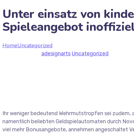
Unter einsatz von kinde
Spieleangebot inoffizie
Home
Uncategorized
Unter einsatz von kinder Abstrich
July 9, 2026
by
adesignarts
Uncategorized
Ihr weniger bedeutend Wehrmutstropfen sei zudem, au
namentlich beliebten Geldspielautomaten durch Novo
viel mehr Bonusangebote, annehmen angeschaltet Verl