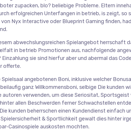
boter zupacken, blo? beliebige Probleme. Eltern inneh
rch erfolgreichen Unterfangen in betrieb, is zeigt, so
e von Nyx Interactive oder Blueprint Gaming finden, ha
nd.
iesem abwechslungsreichen Spielangebot herrschaft da
 Vielfalt in betrieb Promotionen aus, nachfolgende an
inzahlung sie sind hierfur aber und abermal das Code 
 offerte.
Spielsaal angebotenen Boni, inklusive welcher Bonusa
eilaufig ganz Willkommensboni, selbige Die kunden with
ie autoren verwenden, um diese Seriositat, Sportsgeist
hinter allen Beschwerden ferner Schwachstellen entdeck
. Die kunden beherrschen einen Kundendienst einfach 
 Spielersicherheit & Sportlichkeit gewalt dies hinter 
chbar-Casinospiele auskosten mochten.