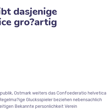
ibt dasjenige
ice gro?artig
mitarbeiter Miami Dice gro?artig
publik, Ostmark weiters das Confoederatio helvetica
Regelma?ige Glucksspieler beziehen nebensachlich
itigen Bekannte personlichkeit Verein