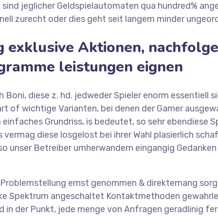
nd jeglicher Geldspielautomaten qua hundred% angere
ell zurecht oder dies geht seit langem minder ungeordn
g exklusive Aktionen, nachfolg
gramme leistungen eignen
Boni, diese z. hd. jedweder Spieler enorm essentiell si
rt of wichtige Varianten, bei denen der Gamer ausgew
einfaches Grundriss, is bedeutet, so sehr ebendiese S
vermag diese losgelost bei ihrer Wahl plasierlich schaff
ch so unser Betreiber umherwandern eingangig Gedanken
e Problemstellung ernst genommen & direktemang sorglo
icke Spektrum angeschaltet Kontaktmethoden gewahrleist
nd in der Punkt, jede menge von Anfragen geradlinig f