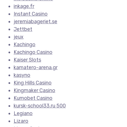
inkage.fr
Instant Casino
jeremiabageriet.se
Jettbet
jeux
Kachingo
Kachingo Casino
Kaiser Slots
kamatero-arena.gr
kasyno
King Hills Casino
Kingmaker Casino
Kumobet Casino
kursk-school33.ru 500
Legiano
Lizaro