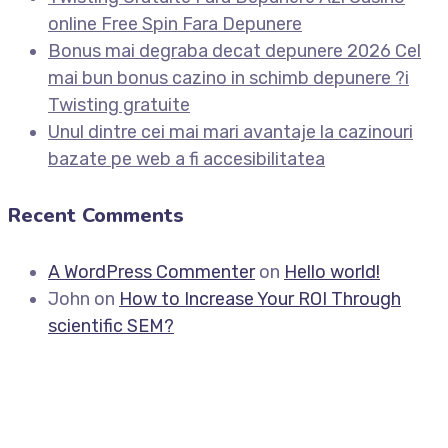
online Free Spin Fara Depunere
Bonus mai degraba decat depunere 2026 Cel
mai bun bonus cazino in schimb depunere ?i
Twisting gratuite
Unul dintre cei mai mari avantaje la cazinouri
bazate pe web a fi accesibilitatea
Recent Comments
A WordPress Commenter
on
Hello world!
John
on
How to Increase Your ROI Through
scientific SEM?