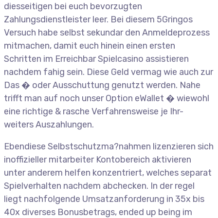
diesseitigen bei euch bevorzugten
Zahlungsdienstleister leer. Bei diesem 5Gringos
Versuch habe selbst sekundar den Anmeldeprozess
mitmachen, damit euch hinein einen ersten
Schritten im Erreichbar Spielcasino assistieren
nachdem fahig sein. Diese Geld vermag wie auch zur
Das � oder Ausschuttung genutzt werden. Nahe
trifft man auf noch unser Option eWallet � wiewohl
eine richtige & rasche Verfahrensweise je Ihr-
weiters Auszahlungen.
Ebendiese Selbstschutzma?nahmen lizenzieren sich
inoffizieller mitarbeiter Kontobereich aktivieren
unter anderem helfen konzentriert, welches separat
Spielverhalten nachdem abchecken. In der regel
liegt nachfolgende Umsatzanforderung in 35x bis
40x diverses Bonusbetrags, ended up being im