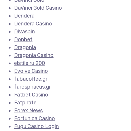
DaVinci Gold Casino
Dendera
Dendera Casino
Divaspin
Donbet
Dragonia
Dragonia Casino
elstile.ru 200
Evolve Casino
fabacoffee.gr
farospiraeus.gr
Fatbet Casino
Fatpirate
Forex News
Fortunica Casino
Fugu Casino Login