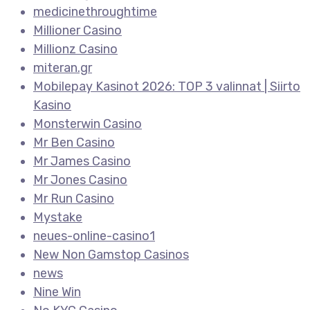
medicinethroughtime
Millioner Casino
Millionz Casino
miteran.gr
Mobilepay Kasinot 2026: TOP 3 valinnat | Siirto
Kasino
Monsterwin Casino
Mr Ben Casino
Mr James Casino
Mr Jones Casino
Mr Run Casino
Mystake
neues-online-casino1
New Non Gamstop Casinos
news
Nine Win