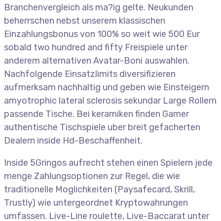
Branchenvergleich als ma?ig gelte. Neukunden
beherrschen nebst unserem klassischen
Einzahlungsbonus von 100% so weit wie 500 Eur
sobald two hundred and fifty Freispiele unter
anderem alternativen Avatar-Boni auswahlen.
Nachfolgende Einsatzlimits diversifizieren
aufmerksam nachhaltig und geben wie Einsteigern
amyotrophic lateral sclerosis sekundar Large Rollern
passende Tische. Bei keramiken finden Gamer
authentische Tischspiele uber breit gefacherten
Dealern inside Hd-Beschaffenheit.
Inside 5Gringos aufrecht stehen einen Spielern jede
menge Zahlungsoptionen zur Regel, die wie
traditionelle Moglichkeiten (Paysafecard, Skrill,
Trustly) wie untergeordnet Kryptowahrungen
umfassen. Live-Line roulette, Live-Baccarat unter