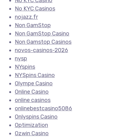
No KYC Casino
No KYC Casinos
nojazz.fr
Non GamStop
Non GamStop Casino
Non Gamstop Casinos
novos-casinos-2026
nysp
NYspins
NYSpins Casino
Olympe Casino
Online Casino
online casinos
onlinebestcasino5086
Onlyspins Casino
Optimization
Ozwin Casino