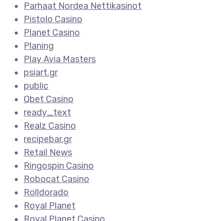
Parhaat Nordea Nettikasinot
Pistolo Casino
Planet Casino
Planing
Play Avia Masters
psiart.gr
public
Qbet Casino
ready_text
Realz Casino
recipebar.gr
Retail News
Ringospin Casino
Robocat Casino
Rolldorado
Royal Planet
Royal Planet Casino