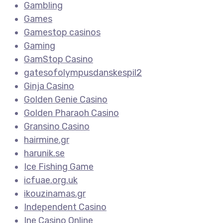
Gambling
Games
Gamestop casinos
Gaming
GamStop Casino
gatesofolympusdanskespil2
Ginja Casino
Golden Genie Casino
Golden Pharaoh Casino
Gransino Casino
hairmine.gr
harunik.se
Ice Fishing Game
icfuae.org.uk
ikouzinamas.gr
Independent Casino
Ine Casino Online