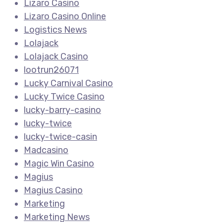
Lizaro Casino
Lizaro Casino Online
Logistics News
Lolajack
Lolajack Casino
lootrun26071
Lucky Carnival Casino
Lucky Twice Casino
lucky-barry-casino
lucky-twice
lucky-twice-casin
Madcasino
Magic Win Casino
Magius
Magius Casino
Marketing
Marketing News