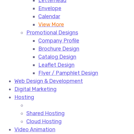
Letterhead
Envelope
Calendar
View More
Promotional Designs
Company Profile
Brochure Design
Catalog Design
Leaflet Design
Flyer / Pamphlet Design
Web Design & Development
Digital Marketing
Hosting
Shared Hosting
Cloud Hosting
Video Animation