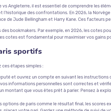
 vs Angleterre, il est essentiel de comprendre les éléme
 et l’historique des confrontations. En 2026, la Norvè
ance de Jude Bellingham et Harry Kane. Ces facteurs p
s des bookmakers. Par exemple, en 2026, les cotes pour 
ces cotes est fondamental pour maximiser vos gains po
ris sportifs
z ces étapes simples :
éputé et ouvrez un compte en suivant les instructions d
os informations personnelles sont correctes et vérifi
montant que vous êtes prêt à parier. Pensez à explore
options de paris comme le résultat final, les scores ex
s, placez votre pari. Gardez une méthode de suivi de vo