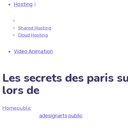
Hosting
Shared Hosting
Cloud Hosting
Video Animation
Les secrets des paris s
lors de
Home
public
Les secrets des paris sur Norvège vs Ang
July 7, 2026
by
adesignarts
public