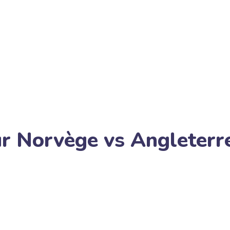
ur Norvège vs Angleterr
leterre : maximisez vos gains lors de