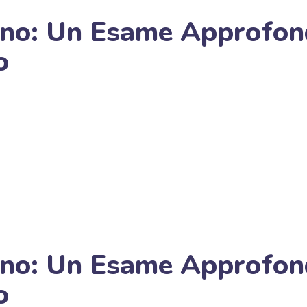
no: Un Esame Approfond
o
me Approfondito dei Contenuti e alla Qualita del Servi
no: Un Esame Approfond
o