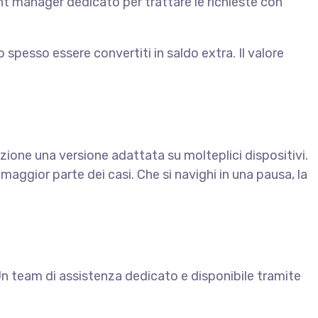
t manager dedicato per trattare le richieste con
spesso essere convertiti in saldo extra. Il valore
one una versione adattata su molteplici dispositivi.
maggior parte dei casi. Che si navighi in una pausa, la
Un team di assistenza dedicato e disponibile tramite