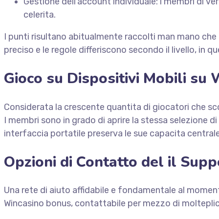
Gestione dell’account individuale: i membri di v
celerita.
I punti risultano abitualmente raccolti man mano che i
preciso e le regole differiscono secondo il livello, in q
Gioco su Dispositivi Mobili su
Considerata la crescente quantita di giocatori che s
I membri sono in grado di aprire la stessa selezione di
interfaccia portatile preserva le sue capacita centrale
Opzioni di Contatto del il Sup
Una rete di aiuto affidabile e fondamentale al moment
Wincasino bonus, contattabile per mezzo di molteplic