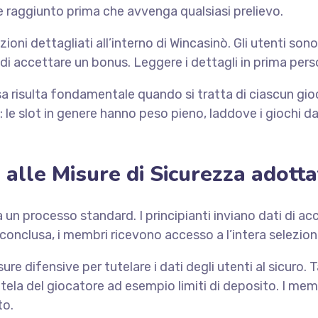
e raggiunto prima che avvenga qualsiasi prelievo.
i dettagliati all’interno di Wincasinò. Gli utenti sono i
o di accettare un bonus. Leggere i dettagli in prima pe
 risulta fondamentale quando si tratta di ciascun gioc
co: le slot in genere hanno peso pieno, laddove i giochi 
 alle Misure di Sicurezza adot
 processo standard. I principianti inviano dati di acco
e conclusa, i membri ricevono accesso a l’intera selezion
re difensive per tutelare i dati degli utenti al sicuro.
tela del giocatore ad esempio limiti di deposito. I memb
to.