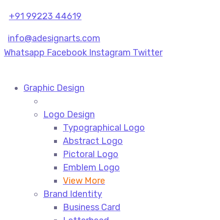
+91 99223 44619
info@adesignarts.com
Whatsapp
Facebook
Instagram
Twitter
Graphic Design
Logo Design
Typographical Logo
Abstract Logo
Pictoral Logo
Emblem Logo
View More
Brand Identity
Business Card