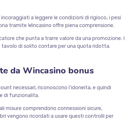
ncoraggiati a leggere le condizioni di rigioco, i pesi
rsona tramite Wincasino offre piena comprensione.
atore che punta a trarre valore da una promozione. I
da tavolo di solito contare per una quota ridotta.
tate da Wincasino bonus
unt necessari, riconoscono l’idoneita, e quindi
e di funzionalita.
 Tali misure comprendono connessioni sicure,
ri vengono ricordati a usare questi controlli per