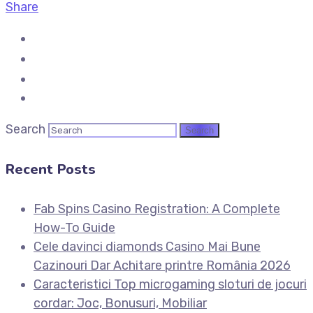
Share
Search
Recent Posts
Fab Spins Casino Registration: A Complete
How-To Guide
Cele davinci diamonds Casino Mai Bune
Cazinouri Dar Achitare printre România 2026
Caracteristici Top microgaming sloturi de jocuri
cordar: Joc, Bonusuri, Mobiliar