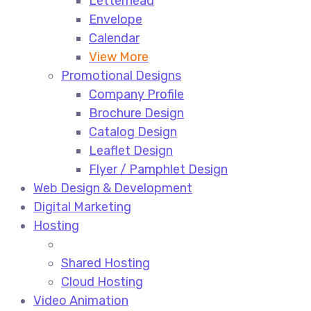
Letterhead
Envelope
Calendar
View More
Promotional Designs
Company Profile
Brochure Design
Catalog Design
Leaflet Design
Flyer / Pamphlet Design
Web Design & Development
Digital Marketing
Hosting
Shared Hosting
Cloud Hosting
Video Animation