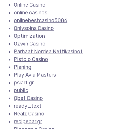
Online Casino
online casinos
onlinebestcasino5086
Onlyspins Casino
Optimization
Ozwin Casino
Parhaat Nordea Nettikasinot
Pistolo Casino
Planing
Play Avia Masters
psiart.gr
public
Qbet Casino
ready_text
Realz Casino
recipebar.gr