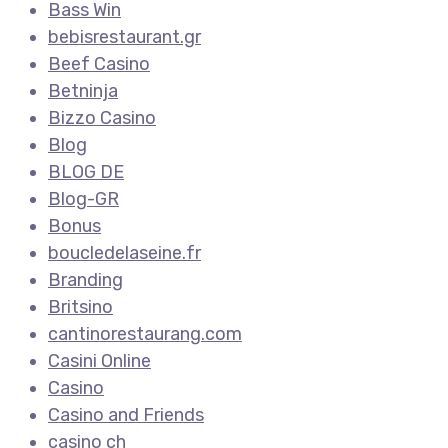
Bass Win
bebisrestaurant.gr
Beef Casino
Betninja
Bizzo Casino
Blog
BLOG DE
Blog-GR
Bonus
boucledelaseine.fr
Branding
Britsino
cantinorestaurang.com
Casini Online
Casino
Casino and Friends
casino ch