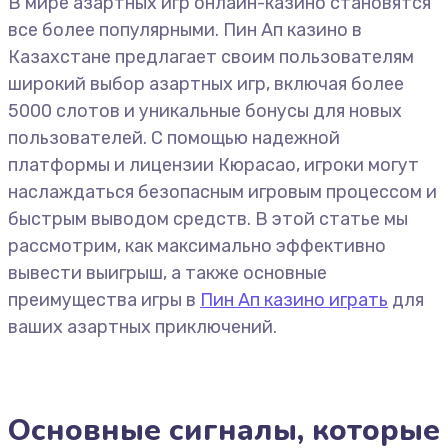
В мире азартных игр онлайн-казино становятся
все более популярными. Пин Ап казино в
Казахстане предлагает своим пользователям
широкий выбор азартных игр, включая более
5000 слотов и уникальные бонусы для новых
пользователей. С помощью надежной
платформы и лицензии Кюрасао, игроки могут
наслаждаться безопасным игровым процессом и
быстрым выводом средств. В этой статье мы
рассмотрим, как максимально эффективно
вывести выигрыш, а также основные
преимущества игры в
Пин Ап казино играть
для
ваших азартных приключений.
Основные сигналы, которые