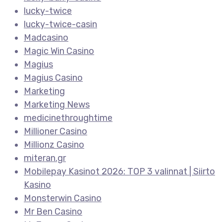
lucky-twice
lucky-twice-casin
Madcasino
Magic Win Casino
Magius
Magius Casino
Marketing
Marketing News
medicinethroughtime
Millioner Casino
Millionz Casino
miteran.gr
Mobilepay Kasinot 2026: TOP 3 valinnat | Siirto
Kasino
Monsterwin Casino
Mr Ben Casino