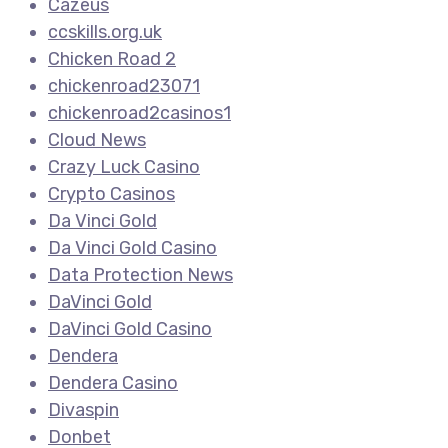
Cazeus
ccskills.org.uk
Chicken Road 2
chickenroad23071
chickenroad2casinos1
Cloud News
Crazy Luck Casino
Crypto Casinos
Da Vinci Gold
Da Vinci Gold Casino
Data Protection News
DaVinci Gold
DaVinci Gold Casino
Dendera
Dendera Casino
Divaspin
Donbet