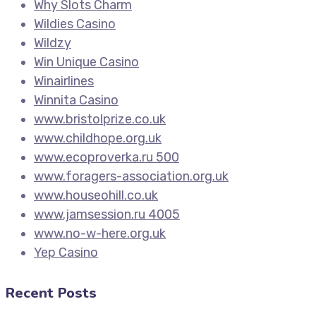
Why Slots Charm
Wildies Casino
Wildzy
Win Unique Casino
Winairlines
Winnita Casino
www.bristolprize.co.uk
www.childhope.org.uk
www.ecoproverka.ru 500
www.foragers-association.org.uk
www.houseohill.co.uk
www.jamsession.ru 4005
www.no-w-here.org.uk
Yep Casino
Recent Posts