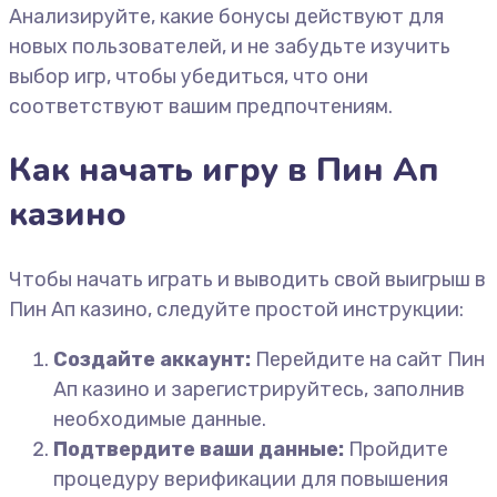
Анализируйте, какие бонусы действуют для
новых пользователей, и не забудьте изучить
выбор игр, чтобы убедиться, что они
соответствуют вашим предпочтениям.
Как начать игру в Пин Ап
казино
Чтобы начать играть и выводить свой выигрыш в
Пин Ап казино, следуйте простой инструкции:
Создайте аккаунт:
Перейдите на сайт Пин
Ап казино и зарегистрируйтесь, заполнив
необходимые данные.
Подтвердите ваши данные:
Пройдите
процедуру верификации для повышения