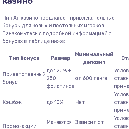
казино
Пин Ап казино предлагает привлекательные
бонусы для новых и постоянных игроков.
Ознакомьтесь с подробной информацией о
бонусах в таблице ниже:
Минимальный
Тип бонуса
Размер
Ст
депозит
до 120% +
Услов
Приветственный
250
от 600 тенге
ставк
бонус
фриспинов
прим
Услов
Кэшбэк
до 10%
Нет
ставк
прим
Услов
Меняются
Зависит от
Промо-акции
ставк