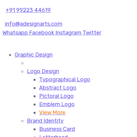
+91 99223 44619
info@adesignarts.com
Whatsapp
Facebook
Instagram
Twitter
Graphic Design
Logo Design
Typographical Logo
Abstract Logo
Pictoral Logo
Emblem Logo
View More
Brand Identity
Business Card