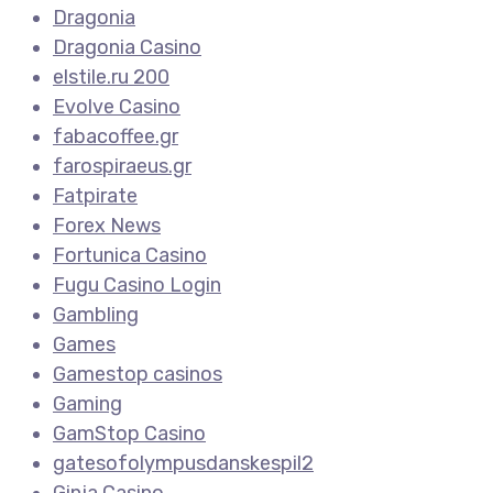
Dragonia
Dragonia Casino
elstile.ru 200
Evolve Casino
fabacoffee.gr
farospiraeus.gr
Fatpirate
Forex News
Fortunica Casino
Fugu Casino Login
Gambling
Games
Gamestop casinos
Gaming
GamStop Casino
gatesofolympusdanskespil2