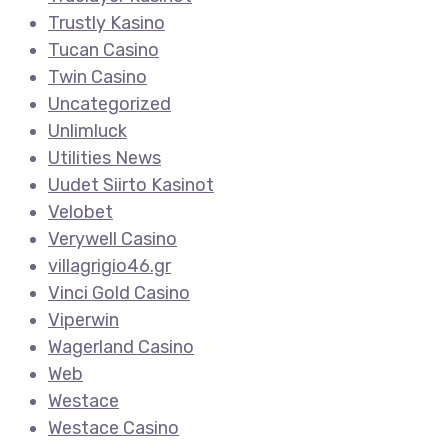
Trustly Kasino
Tucan Casino
Twin Casino
Uncategorized
Unlimluck
Utilities News
Uudet Siirto Kasinot
Velobet
Verywell Casino
villagrigio46.gr
Vinci Gold Casino
Viperwin
Wagerland Casino
Web
Westace
Westace Casino