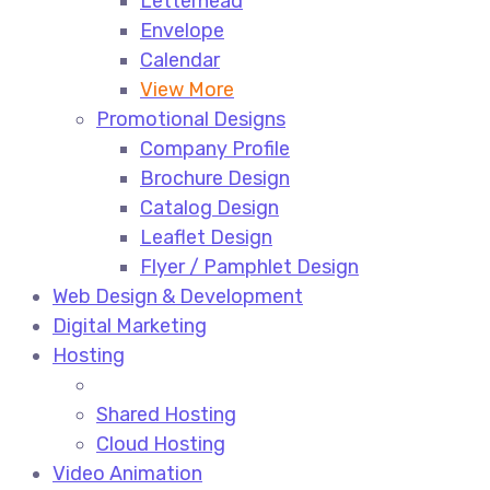
Letterhead
Envelope
Calendar
View More
Promotional Designs
Company Profile
Brochure Design
Catalog Design
Leaflet Design
Flyer / Pamphlet Design
Web Design & Development
Digital Marketing
Hosting
Shared Hosting
Cloud Hosting
Video Animation