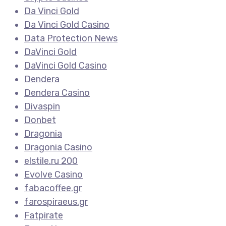
Da Vinci Gold
Da Vinci Gold Casino
Data Protection News
DaVinci Gold
DaVinci Gold Casino
Dendera
Dendera Casino
Divaspin
Donbet
Dragonia
Dragonia Casino
elstile.ru 200
Evolve Casino
fabacoffee.gr
farospiraeus.gr
Fatpirate