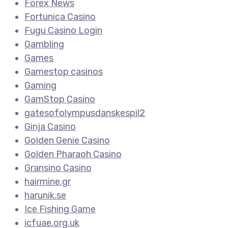
Forex News
Fortunica Casino
Fugu Casino Login
Gambling
Games
Gamestop casinos
Gaming
GamStop Casino
gatesofolympusdanskespil2
Ginja Casino
Golden Genie Casino
Golden Pharaoh Casino
Gransino Casino
hairmine.gr
harunik.se
Ice Fishing Game
icfuae.org.uk