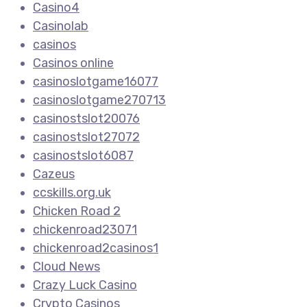
Casino4
Casinolab
casinos
Casinos online
casinoslotgame16077
casinoslotgame270713
casinostslot20076
casinostslot27072
casinostslot6087
Cazeus
ccskills.org.uk
Chicken Road 2
chickenroad23071
chickenroad2casinos1
Cloud News
Crazy Luck Casino
Crypto Casinos