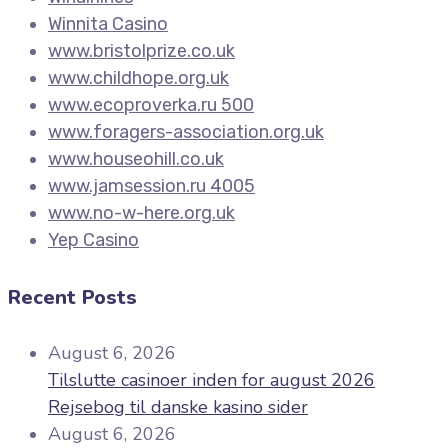
Winnita Casino
www.bristolprize.co.uk
www.childhope.org.uk
www.ecoproverka.ru 500
www.foragers-association.org.uk
www.houseohill.co.uk
www.jamsession.ru 4005
www.no-w-here.org.uk
Yep Casino
Recent Posts
August 6, 2026
Tilslutte casinoer inden for august 2026
Rejsebog til danske kasino sider
August 6, 2026