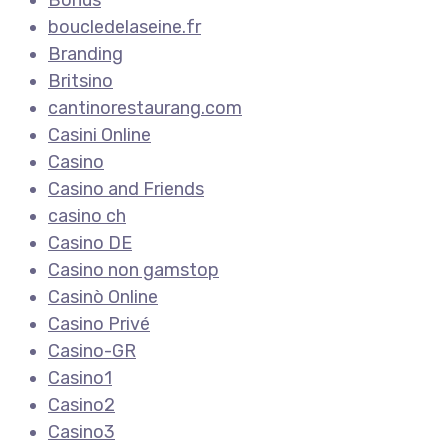
Bonus
boucledelaseine.fr
Branding
Britsino
cantinorestaurang.com
Casini Online
Casino
Casino and Friends
casino ch
Casino DE
Casino non gamstop
Casinò Online
Casino Privé
Casino-GR
Casino1
Casino2
Casino3