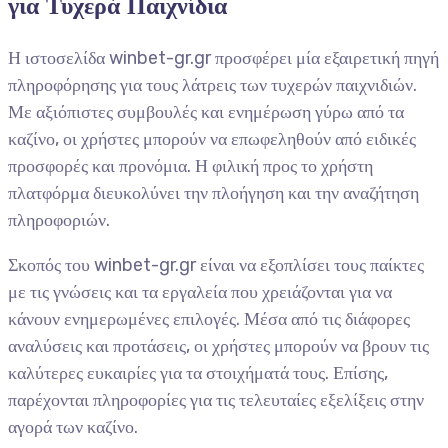
για Τυχερά Παιχνίδια
Η ιστοσελίδα winbet-gr.gr προσφέρει μία εξαιρετική πηγή
πληροφόρησης για τους λάτρεις των τυχερών παιχνιδιών.
Με αξιόπιστες συμβουλές και ενημέρωση γύρω από τα
καζίνο, οι χρήστες μπορούν να επωφεληθούν από ειδικές
προσφορές και προνόμια. Η φιλική προς το χρήστη
πλατφόρμα διευκολύνει την πλοήγηση και την αναζήτηση
πληροφοριών.
Σκοπός του winbet-gr.gr είναι να εξοπλίσει τους παίκτες
με τις γνώσεις και τα εργαλεία που χρειάζονται για να
κάνουν ενημερωμένες επιλογές. Μέσα από τις διάφορες
αναλύσεις και προτάσεις, οι χρήστες μπορούν να βρουν τις
καλύτερες ευκαιρίες για τα στοιχήματά τους. Επίσης,
παρέχονται πληροφορίες για τις τελευταίες εξελίξεις στην
αγορά των καζίνο.