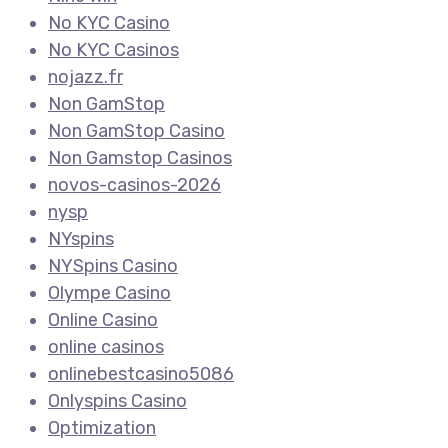
No KYC Casino
No KYC Casinos
nojazz.fr
Non GamStop
Non GamStop Casino
Non Gamstop Casinos
novos-casinos-2026
nysp
NYspins
NYSpins Casino
Olympe Casino
Online Casino
online casinos
onlinebestcasino5086
Onlyspins Casino
Optimization