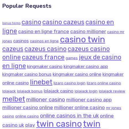
Popular Requests
casino
casino cazeus
casino en
bonus terms
ligne
casino en ligne france
casino millioner
casino mr
casino twin
casinos
jones
casinos en ligne
cazeus
cazeus casino
cazeus casino
online
cazeus france
jeux de casino
games
en ligne
kingmaker casino
kingmaker casino app
kingmaker casino bonus
kingmaker casino online
kingmaker
linebet
online casino
lizaro casino login
lizaro online casino
lolajack casino
lolajack
lolajack bonus
lolajack login
lolajack review
melbet
millioner casino
millioner casino app
millioner casino online
millioner online casino
mr jones
online casinos in the uk
online
casino
online casino
twin casino
twin
casino uk
play