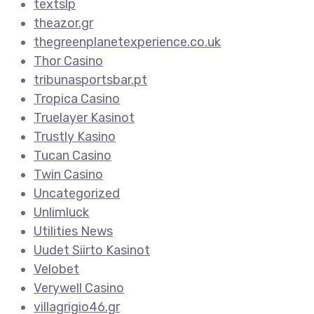
textslp
theazor.gr
thegreenplanetexperience.co.uk
Thor Casino
tribunasportsbar.pt
Tropica Casino
Truelayer Kasinot
Trustly Kasino
Tucan Casino
Twin Casino
Uncategorized
Unlimluck
Utilities News
Uudet Siirto Kasinot
Velobet
Verywell Casino
villagrigio46.gr